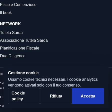
Fisco e Contenzioso
Il book
NETWORK
Tutela Sarda
Associazione Tutela Sarda
Pianificazione Fiscale
Due Diligence
Gestione cookie
© 2026 Commercialista.it
Usiamo cookie tecnici necessari. I cookie analytics
Sede legale: Via Boezio 4c, Roma - Sedi operative: Albano Laziale
vengono attivati solo con il tuo consenso.
e Quartu Sant'Elena
Cookie
Rifiuta
Accetta
C.F. e P.IVA 12059071006 - Capitale sociale i.v. 10.000 euro
policy
Sito realizzato da
CumCorde Marketing