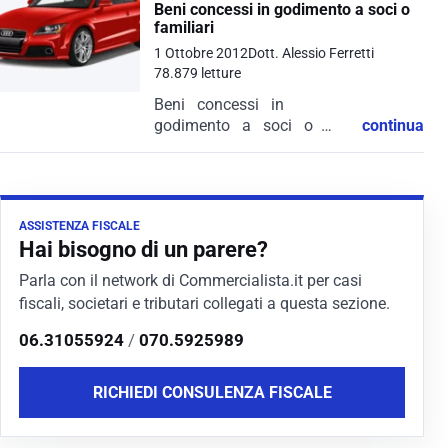
Beni concessi in godimento a soci o
familiari
1 Ottobre 2012
Dott. Alessio Ferretti
78.879 letture
Beni concessi in
godimento a soci o
continua
familiari, ai sensi
dell’articolo 2, commi da
36 terdecies a 36-
duodevicies, del decreto
ASSISTENZA FISCALE
legge 13 agosto 2011, n.
Hai bisogno di un parere?
138, convertito dalla legge...
Parla con il network di Commercialista.it per casi
fiscali, societari e tributari collegati a questa sezione.
06.31055924
/
070.5925989
RICHIEDI CONSULENZA FISCALE