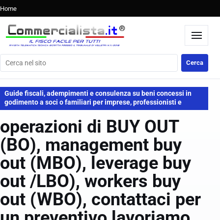
Home
Cerca nel sito
Cerca
Guide fiscali, adempimenti e consulenza su beni concessi in
godimento a soci o familiari per imprese, professionisti e
operazioni di BUY OUT
(BO), management buy
out (MBO), leverage buy
out /LBO), workers buy
out (WBO), contattaci per
un preventivo lavoriamo