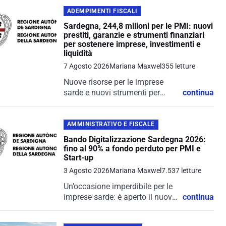
ADEMPIMENTI FISCALI
Sardegna, 244,8 milioni per le PMI: nuovi
prestiti, garanzie e strumenti finanziari
per sostenere imprese, investimenti e
liquidità
7 Agosto 2026
Mariana Maxwel
355 letture
Nuove risorse per le imprese
sarde e nuovi strumenti per
continua
rendere più semplice l’accesso
al credito. La Regione Sardegna
ha approvato un piano da 244,8
AMMINISTRATIVO E FISCALE
milioni di euro per sostenere...
Bando Digitalizzazione Sardegna 2026:
fino al 90% a fondo perduto per PMI e
Start-up
3 Agosto 2026
Mariana Maxwel
7.537 letture
Un’occasione imperdibile per le
imprese sarde: è aperto il nuovo
continua
bando per la transizione
digitale, promosso per sostenere