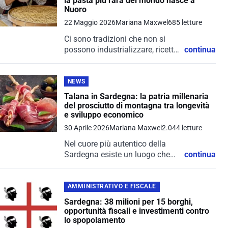
la pasta più rara del mondo nasce a
Nuoro
22 Maggio 2026
Mariana Maxwel
685 letture
Ci sono tradizioni che non si
possono industrializzare, ricette
continua
che non bastano a essere scritte
e gesti che vivono solo nelle
mani di chi li ha imparati con
NEWS
pazienza, silenzio...
Talana in Sardegna: la patria millenaria
del prosciutto di montagna tra longevità
e sviluppo economico
30 Aprile 2026
Mariana Maxwel
2.044 letture
Nel cuore più autentico della
Sardegna esiste un luogo che
continua
sorprende non solo per la sua
bellezza paesaggistica, ma
anche per il suo straordinario
AMMINISTRATIVO E FISCALE
patrimonio culturale e
Sardegna: 38 milioni per 15 borghi,
gastronomico: Talana. Questo...
opportunità fiscali e investimenti contro
lo spopolamento