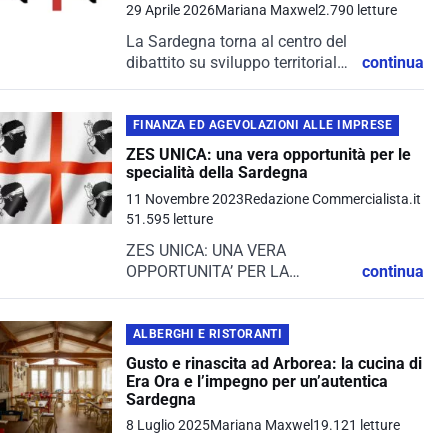
29 Aprile 2026
Mariana Maxwel
2.790 letture
La Sardegna torna al centro del
dibattito su sviluppo territoriale,
continua
turismo sostenibile e rilancio
economico grazie a un
ambizioso piano da 38 milioni
FINANZA ED AGEVOLAZIONI ALLE IMPRESE
di euro destinato a 15 borghi
ZES UNICA: una vera opportunità per le
storici...
specialità della Sardegna
11 Novembre 2023
Redazione Commercialista.it
51.595 letture
ZES UNICA: UNA VERA
OPPORTUNITA’ PER LA
continua
SPECIALITA’ DELLA SARDEGNA
Avv. PhD Roberto Pusceddu
PREMESSA. Prende avvio la Zes
ALBERGHI E RISTORANTI
unica per tutte le Regioni del
Gusto e rinascita ad Arborea: la cucina di
Mezzogiorno, cosa cambia ora
Era Ora e l’impegno per un’autentica
che...
Sardegna
8 Luglio 2025
Mariana Maxwel
19.121 letture