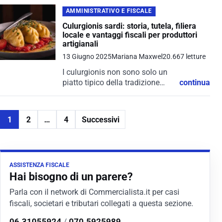
spiagge incontaminate, il mare
cristallino e i paesaggi selvaggi.
AMMINISTRATIVO E FISCALE
Ma dietro questa bellezza
Culurgionis sardi: storia, tutela, filiera
straordinaria si nasconde...
locale e vantaggi fiscali per produttori
artigianali
13 Giugno 2025
Mariana Maxwel
20.667 letture
I culurgionis non sono solo un
piatto tipico della tradizione
continua
sarda: sono una dichiarazione
d’amore per la propria terra.
Custoditi come un segreto
1
2
…
4
Successivi
tramandato da generazioni,
questi ravioli a forma...
ASSISTENZA FISCALE
Hai bisogno di un parere?
Parla con il network di Commercialista.it per casi
fiscali, societari e tributari collegati a questa sezione.
06.31055924
/
070.5925989