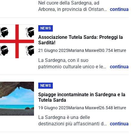
Nel cuore della Sardegna, ad
Arborea, in provincia di Oristano,
continua
nasce un luogo dove gusto e
rinascita si intrecciano in un
racconto di passione,
NEWS
determinazione e amore per il
Associazione Tutela Sarda: Proteggi la
territorio:...
Sardità!
21 Giugno 2025
Mariana Maxwel
30.754 letture
La Sardegna, con il suo
patrimonio culturale unico e le
continua
sue tradizioni millenarie,
rappresenta un simbolo di
autenticità e bellezza. Tuttavia,
NEWS
questa ricchezza rischia di
Spiagge incontaminate in Sardegna e la
essere minacciata dalla
Tutela Sarda
globalizzazione e...
19 Giugno 2025
Mariana Maxwel
26.548 letture
La Sardegna è una delle
destinazioni più affascinanti del
continua
Mediterraneo, celebre per le sue