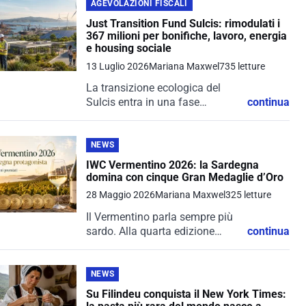
l’adozione di tecnologie
AGEVOLAZIONI FISCALI
innovative e l’evoluzione verso
Just Transition Fund Sulcis: rimodulati i
modelli di business sempre
367 milioni per bonifiche, lavoro, energia
più...
e housing sociale
13 Luglio 2026
Mariana Maxwel
735 letture
La transizione ecologica del
Sulcis entra in una fase
continua
decisiva. Dopo anni di attese,
bandi con risposte inferiori alle
aspettative e la necessità di
NEWS
riorganizzare le priorità, la
IWC Vermentino 2026: la Sardegna
Regione Sardegna...
domina con cinque Gran Medaglie d’Oro
28 Maggio 2026
Mariana Maxwel
325 letture
Il Vermentino parla sempre più
sardo. Alla quarta edizione
continua
dell’IWC Vermentino 2026, il
Concorso Enologico
Internazionale del Vermentino
NEWS
andato in scena ad Arzachena il
Su Filindeu conquista il New York Times:
22 e 23 maggio 2026, la...