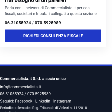
Hai bisogno di un parere?
energia, rientra nelle
detrazioni fiscali previste...
Parla con il network di Commercialista.it per casi
fiscali, societari e tributari collegati a questa sezione.
06.31055924
/
070.5925989
RICHIEDI CONSULENZA FISCALE
Commercialista.it S.r.l. a socio unico
info@commercialista.it
06.31055924
/
070.5925989
Seguici:
Facebook
·
LinkedIn
·
Instagram
Periodico telematico Reg. Tribunale di Velletri n. 11/2018