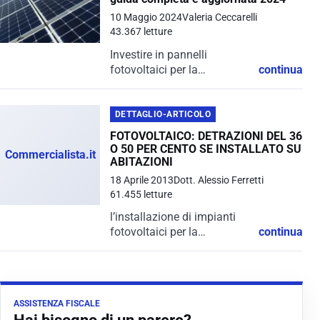
10 Maggio 2024
Valeria Ceccarelli
43.367 letture
Investire in pannelli
fotovoltaici per la
continua
produzione di energia
elettrica da fonti rinnovabili
è una scelta vantaggiosa
DETTAGLIO-ARTICOLO
non solo per l'ambiente, ma
FOTOVOLTAICO: DETRAZIONI DEL 36
anche per il proprio
O 50 PER CENTO SE INSTALLATO SU
Commercialista.it
portafoglio. In Italia,
ABITAZIONI
infatti,...
18 Aprile 2013
Dott. Alessio Ferretti
61.455 letture
l’installazione di impianti
fotovoltaici per la
continua
produzione di energia
elettrica, in quanto basati
sull’impiego della fonte
solare e, quindi, sull’impiego
ASSISTENZA FISCALE
delle fonti rinnovabili di