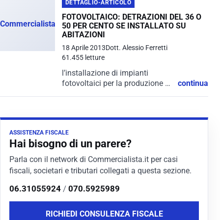
solo per l'ambiente, ma anche
DETTAGLIO-ARTICOLO
per il proprio portafoglio. In
FOTOVOLTAICO: DETRAZIONI DEL 36 O
Italia, infatti,...
Commercialista.it
50 PER CENTO SE INSTALLATO SU
ABITAZIONI
18 Aprile 2013
Dott. Alessio Ferretti
61.455 letture
l’installazione di impianti
fotovoltaici per la produzione di
continua
energia elettrica, in quanto
basati sull’impiego della fonte
solare e, quindi, sull’impiego
delle fonti rinnovabili di energia,
ASSISTENZA FISCALE
rientra nelle detrazioni fiscali
Hai bisogno di un parere?
previste...
Parla con il network di Commercialista.it per casi
fiscali, societari e tributari collegati a questa sezione.
06.31055924
/
070.5925989
RICHIEDI CONSULENZA FISCALE