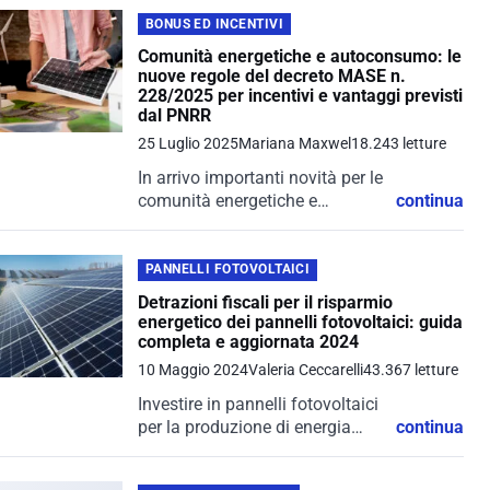
BONUS ED INCENTIVI
Comunità energetiche e autoconsumo: le
nuove regole del decreto MASE n.
228/2025 per incentivi e vantaggi previsti
dal PNRR
25 Luglio 2025
Mariana Maxwel
18.243 letture
In arrivo importanti novità per le
comunità energetiche e
continua
l’autoconsumo diffuso. Con il
Decreto Direttoriale n. 228 del
17 luglio 2025, il Ministero
PANNELLI FOTOVOLTAICI
dell’Ambiente e della Sicurezza
Detrazioni fiscali per il risparmio
Energetica (MASE) ha...
energetico dei pannelli fotovoltaici: guida
completa e aggiornata 2024
10 Maggio 2024
Valeria Ceccarelli
43.367 letture
Investire in pannelli fotovoltaici
per la produzione di energia
continua
elettrica da fonti rinnovabili è
una scelta vantaggiosa non