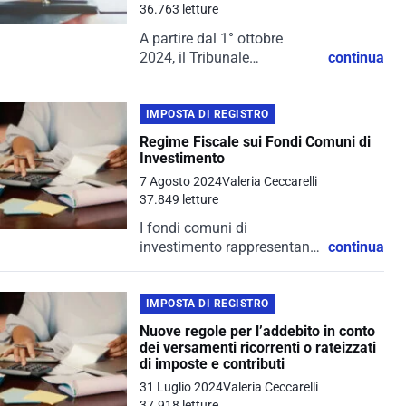
36.763 letture
A partire dal 1° ottobre
2024, il Tribunale
continua
dell'Unione europea
acquisirà nuove
competenze per la gestione
IMPOSTA DI REGISTRO
di domande di pronuncia
Regime Fiscale sui Fondi Comuni di
pregiudiziale relative a
Investimento
specifiche materie, tra cui il
7 Agosto 2024
Valeria Ceccarelli
sistema comune...
37.849 letture
I fondi comuni di
investimento rappresentano
continua
uno strumento finanziario
diffuso e apprezzato per la
loro capacità di diversificare
IMPOSTA DI REGISTRO
i rischi e ottimizzare i
Nuove regole per l’addebito in conto
rendimenti. Tuttavia, il
dei versamenti ricorrenti o rateizzati
regime fiscale applicabile
di imposte e contributi
a...
31 Luglio 2024
Valeria Ceccarelli
37.918 letture