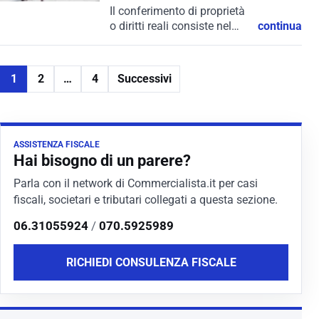
Il conferimento di proprietà
o diritti reali consiste nel
continua
trasferimento di un bene o
di un diritto da un soggetto
(conferente) ad un altro
1
2
…
4
Successivi
(conferitario). Tale
operazione può avvenire a...
ASSISTENZA FISCALE
Hai bisogno di un parere?
Parla con il network di Commercialista.it per casi
fiscali, societari e tributari collegati a questa sezione.
06.31055924
/
070.5925989
RICHIEDI CONSULENZA FISCALE