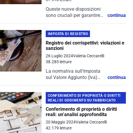
Queste nuove disposizioni
sono cruciali per garantire
continua
una gestione più efficiente e
sicura dei pagamenti da
parte di contribuenti e
IMPOSTA DI REGISTRO
intermediari.
Registro dei corrispettivi: violazioni e
sanzioni
26 Luglio 2024
Valeria Ceccarelli
38.285 letture
La normativa sull'Imposta
sul Valore Aggiunto (Iva)
continua
impone ai contribuenti
regole stringenti per la
registrazione delle
CONFERIMENTO DI PROPRIETÀ O DIRITTI
REALI DI GODIMENTO SU FABBRICATO
operazioni giornaliere.
Queste regole influenzano
Conferimento di proprietà o diritti
reali: un’analisi approfondita
direttamente la
determinazione del volume
20 Maggio 2024
Valeria Ceccarelli
d'affari e il calcolo...
42.179 letture