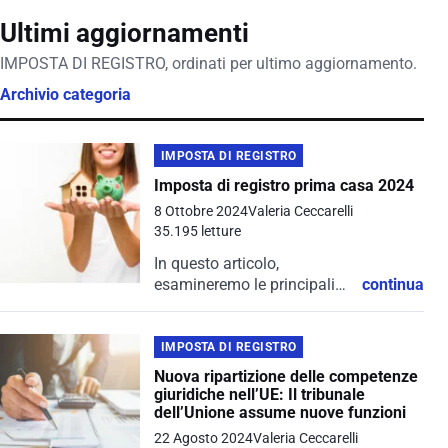
Ultimi aggiornamenti
IMPOSTA DI REGISTRO, ordinati per ultimo aggiornamento.
Archivio categoria
IMPOSTA DI REGISTRO
Imposta di registro prima casa 2024
8 Ottobre 2024
Valeria Ceccarelli
35.195 letture
In questo articolo,
esamineremo le principali
continua
novità e le condizioni per
beneficiare delle
agevolazioni sull'imposta di
IMPOSTA DI REGISTRO
registro per la prima casa.
Nuova ripartizione delle competenze
giuridiche nell’UE: Il tribunale
dell’Unione assume nuove funzioni
22 Agosto 2024
Valeria Ceccarelli