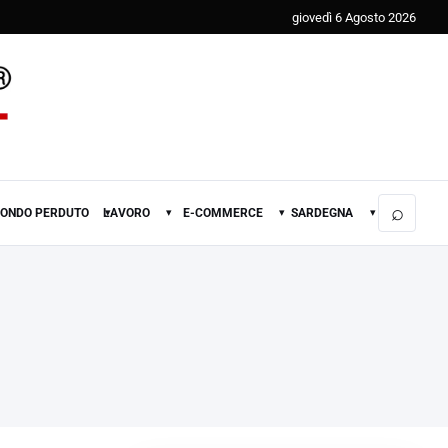
giovedì 6 Agosto 2026
⌕
FONDO PERDUTO
LAVORO
E-COMMERCE
SARDEGNA
▾
▾
▾
▾