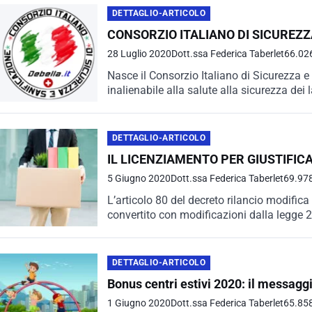
DETTAGLIO-ARTICOLO
CONSORZIO ITALIANO DI SICUREZZ
28 Luglio 2020
Dott.ssa Federica Taberlet
66.026
Nasce il Consorzio Italiano di Sicurezza e S
inalienabile alla salute alla sicurezza dei 
DETTAGLIO-ARTICOLO
IL LICENZIAMENTO PER GIUSTIFIC
5 Giugno 2020
Dott.ssa Federica Taberlet
69.978
L’articolo 80 del decreto rilancio modifica
convertito con modificazioni dalla legge 
oggettivo.
DETTAGLIO-ARTICOLO
Bonus centri estivi 2020: il messagg
1 Giugno 2020
Dott.ssa Federica Taberlet
65.858