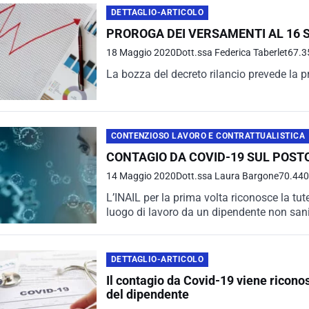
DETTAGLIO-ARTICOLO
PROROGA DEI VERSAMENTI AL 16
18 Maggio 2020
Dott.ssa Federica Taberlet
67.3
La bozza del decreto rilancio prevede la p
CONTENZIOSO LAVORO E CONTRATTUALISTICA
CONTAGIO DA COVID-19 SUL POSTO
14 Maggio 2020
Dott.ssa Laura Bargone
70.440 
L’INAIL per la prima volta riconosce la tu
luogo di lavoro da un dipendente non sanita
DETTAGLIO-ARTICOLO
Il contagio da Covid-19 viene riconos
del dipendente