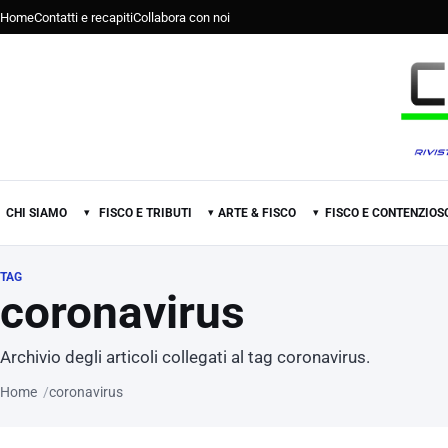
Home
Contatti e recapiti
Collabora con noi
CHI SIAMO
FISCO E TRIBUTI
ARTE & FISCO
FISCO E CONTENZIOS
▾
▾
▾
TAG
coronavirus
Archivio degli articoli collegati al tag coronavirus.
Home
coronavirus