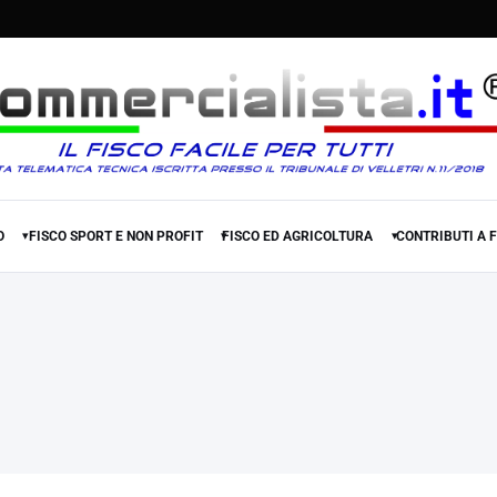
O
FISCO SPORT E NON PROFIT
FISCO ED AGRICOLTURA
CONTRIBUTI A 
▾
▾
▾