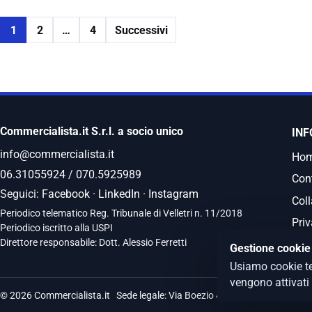
1
2
…
4
Successivi
Commercialista.it S.r.l. a socio unico
INF
info@commercialista.it
Ho
06.31055924
/
070.5925989
Cont
Seguici:
Facebook
·
LinkedIn
·
Instagram
Coll
Periodico telematico Reg. Tribunale di Velletri n. 11/2018
Priv
Periodico iscritto alla USPI
Direttore responsabile: Dott. Alessio Ferretti
Gestione cookie
Usiamo cookie te
vengono attivati
© 2026 Commercialista.it
Sede legale: Via Boezio 4c, Roma - Sedi opera