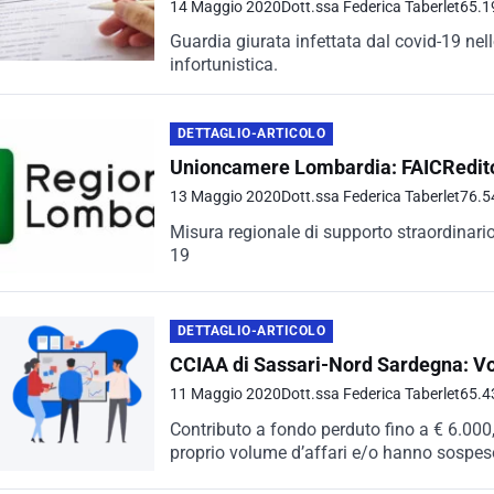
14 Maggio 2020
Dott.ssa Federica Taberlet
65.1
Guardia giurata infettata dal covid-19 nell
infortunistica.
DETTAGLIO-ARTICOLO
Unioncamere Lombardia: FAICRedit
13 Maggio 2020
Dott.ssa Federica Taberlet
76.5
Misura regionale di supporto straordinari
19
DETTAGLIO-ARTICOLO
CCIAA di Sassari-Nord Sardegna: Vou
11 Maggio 2020
Dott.ssa Federica Taberlet
65.4
Contributo a fondo perduto fino a € 6.000,
proprio volume d’affari e/o hanno sospeso