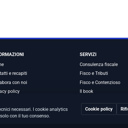
ORMAZIONI
SERVIZI
me
Consulenza fiscale
atti e recapiti
Fisco e Tributi
abora con noi
Fisco e Contenzioso
acy policy
Il book
Cookie policy
Rif
cnici necessari. I cookie analytics
 solo con il tuo consenso.
tive: Albano Laziale e Quartu Sant'Elena
C.F. e P.IVA 12059071006 - Capit