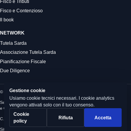
Fisco e Tributi
Fisco e Contenzioso
Il book
NETWORK
Tutela Sarda
Associazione Tutela Sarda
Pianificazione Fiscale
Due Diligence
Gestione cookie
© 2026 Commercialista.it
Usiamo cookie tecnici necessari. I cookie analytics
Sede legale: Via Boezio 4c, Roma - Sedi operative: Albano Laziale
vengono attivati solo con il tuo consenso.
e Quartu Sant'Elena
Cookie
Rifiuta
Accetta
C.F. e P.IVA 12059071006 - Capitale sociale i.v. 10.000 euro
policy
Sito realizzato da
CumCorde Marketing