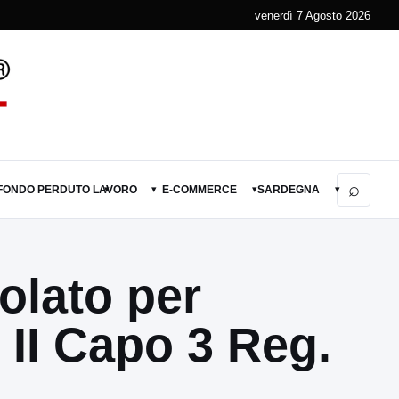
venerdì 7 Agosto 2026
⌕
 FONDO PERDUTO
LAVORO
E-COMMERCE
SARDEGNA
▾
▾
▾
▾
olato per
 II Capo 3 Reg.