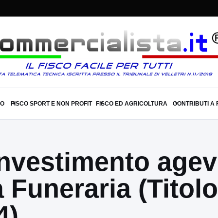
SO
FISCO SPORT E NON PROFIT
FISCO ED AGRICOLTURA
CONTRIBUTI A
▾
▾
▾
Investimento agev
 Funeraria (Titolo
4)