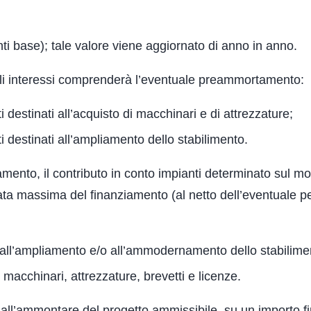
i base); tale valore viene aggiornato di anno in anno.
egli interessi comprenderà l’eventuale preammortamento:
destinati all’acquisto di macchinari e di attrezzature;
 destinati all’ampliamento dello stabilimento.
amento, il contributo in conto impianti determinato sul m
rata massima del finanziamento (al netto dell’eventuale p
e, all’ampliamento e/o all’ammodernamento dello stabilime
i macchinari, attrezzature, brevetti e licenze.
all’ammontare del progetto ammissibile, su un importo f