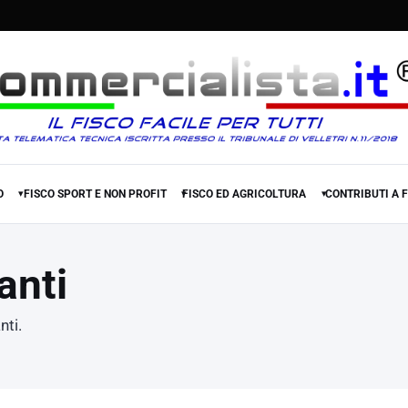
O
FISCO SPORT E NON PROFIT
FISCO ED AGRICOLTURA
CONTRIBUTI A 
▾
▾
▾
anti
nti.