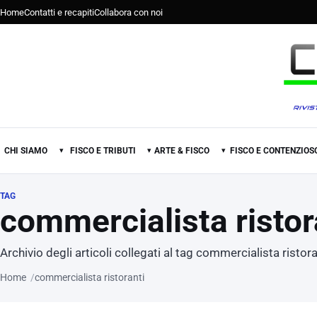
Home
Contatti e recapiti
Collabora con noi
CHI SIAMO
FISCO E TRIBUTI
ARTE & FISCO
FISCO E CONTENZIOS
▾
▾
▾
TAG
commercialista ristor
Archivio degli articoli collegati al tag commercialista ristora
Home
commercialista ristoranti