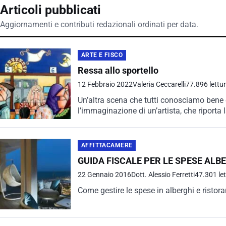
Articoli pubblicati
Aggiornamenti e contributi redazionali ordinati per data.
ARTE E FISCO
Ressa allo sportello
12 Febbraio 2022
Valeria Ceccarelli
77.896 lettu
Un’altra scena che tutti conosciamo bene 
l’immaginazione di un’artista, che riporta la
AFFITTACAMERE
GUIDA FISCALE PER LE SPESE ALB
22 Gennaio 2016
Dott. Alessio Ferretti
47.301 le
Come gestire le spese in alberghi e ristora