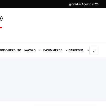
giovedì 6 Agosto 2026
⌕
FONDO PERDUTO
LAVORO
E-COMMERCE
SARDEGNA
▾
▾
▾
▾