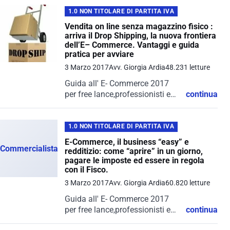
1.0 NON TITOLARE DI PARTITA IVA
Vendita on line senza magazzino fisico :
arriva il Drop Shipping, la nuova frontiera
dell’E– Commerce. Vantaggi e guida
pratica per avviare
3 Marzo 2017
Avv. Giorgia Ardia
48.231 letture
Guida all' E- Commerce 2017
per free lance,professionisti e
continua
imprese
1.0 NON TITOLARE DI PARTITA IVA
E-Commerce, il business “easy” e
Commercialista.it
redditizio: come “aprire” in un giorno,
pagare le imposte ed essere in regola
con il Fisco.
3 Marzo 2017
Avv. Giorgia Ardia
60.820 letture
Guida all' E- Commerce 2017
per free lance,professionisti e
continua
imprese