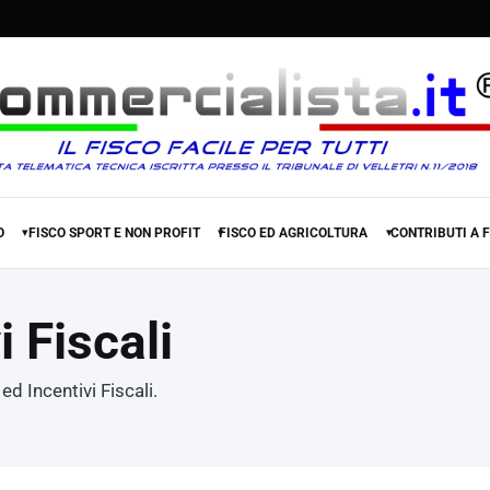
O
FISCO SPORT E NON PROFIT
FISCO ED AGRICOLTURA
CONTRIBUTI A 
▾
▾
▾
i Fiscali
d Incentivi Fiscali.