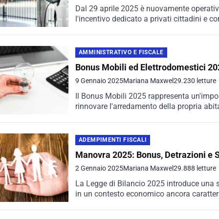
Dal 29 aprile 2025 è nuovamente operativo
l'incentivo dedicato a privati cittadini e co
AMMINISTRATIVO E FISCALE
Bonus Mobili ed Elettrodomestici 202
9 Gennaio 2025
Mariana Maxwel
29.230 letture
Il Bonus Mobili 2025 rappresenta un'import
rinnovare l'arredamento della propria abita
incentivo, riconfermato anche...
ADEMPIMENTI FISCALI
Manovra 2025: Bonus, Detrazioni e S
2 Gennaio 2025
Mariana Maxwel
29.888 letture
La Legge di Bilancio 2025 introduce una se
in un contesto economico ancora caratterizz