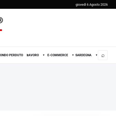
giovedì 6 Agosto 2026
⌕
FONDO PERDUTO
LAVORO
E-COMMERCE
SARDEGNA
▾
▾
▾
▾