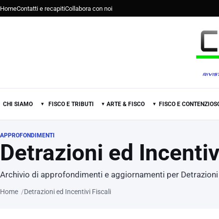
Home
Contatti e recapiti
Collabora con noi
CHI SIAMO
FISCO E TRIBUTI
ARTE & FISCO
FISCO E CONTENZIOS
▾
▾
▾
APPROFONDIMENTI
Detrazioni ed Incentiv
Archivio di approfondimenti e aggiornamenti per Detrazioni e
Home
Detrazioni ed Incentivi Fiscali