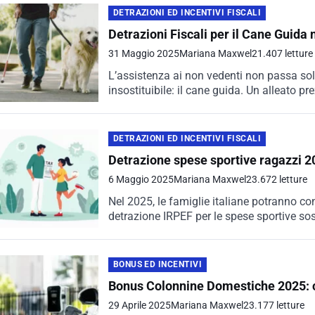
DETRAZIONI ED INCENTIVI FISCALI
Detrazioni Fiscali per il Cane Guida 
31 Maggio 2025
Mariana Maxwel
21.407 letture
L’assistenza ai non vedenti non passa sol
insostituibile: il cane guida. Un alleato 
DETRAZIONI ED INCENTIVI FISCALI
Detrazione spese sportive ragazzi 2025
6 Maggio 2025
Mariana Maxwel
23.672 letture
Nel 2025, le famiglie italiane potranno co
detrazione IRPEF per le spese sportive sos
BONUS ED INCENTIVI
Bonus Colonnine Domestiche 2025: co
29 Aprile 2025
Mariana Maxwel
23.177 letture