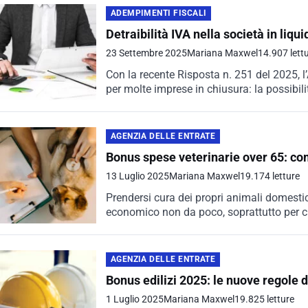
ADEMPIMENTI FISCALI
Detraibilità IVA nella società in liqu
23 Settembre 2025
Mariana Maxwel
14.907 lett
Con la recente Risposta n. 251 del 2025, l
per molte imprese in chiusura: la possibilit
AGENZIA DELLE ENTRATE
Bonus spese veterinarie over 65: co
13 Luglio 2025
Mariana Maxwel
19.174 letture
Prendersi cura dei propri animali domest
economico non da poco, soprattutto per c
AGENZIA DELLE ENTRATE
Bonus edilizi 2025: le nuove regole do
1 Luglio 2025
Mariana Maxwel
19.825 letture