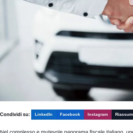
Condividi su:
LinkedIn
Facebook
Instagram
Riassum
Nel complesso e mutevole panorama fiscale italiano, uno de