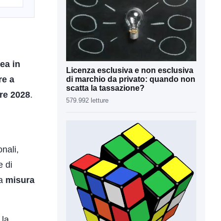
ea in
Licenza esclusiva e non esclusiva
re a
di marchio da privato: quando non
scatta la tassazione?
re 2028
.
579.992 letture
onali,
e di
na
misura
 la