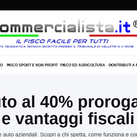
SO
FISCO SPORT E NON PROFIT
FISCO ED AGRICOLTURA
CONTRIBUTI A
▾
▾
▾
to al 40% proroga
 vantaggi fiscali
e auto aziendali. Scopri a chi spetta, come funziona e c