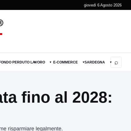
giovedì 6 Agosto 2026
⌕
 FONDO PERDUTO
LAVORO
E-COMMERCE
SARDEGNA
▾
▾
▾
▾
ta fino al 2028:
ome risparmiare legalmente.