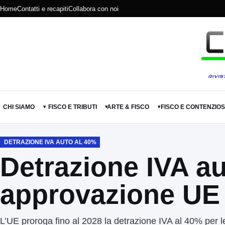
Home
Contatti e recapiti
Collabora con noi
CHI SIAMO
FISCO E TRIBUTI
ARTE & FISCO
FISCO E CONTENZIO
▾
▾
▾
DETRAZIONE IVA AUTO AL 40%
Detrazione IVA au
approvazione UE e
L’UE proroga fino al 2028 la detrazione IVA al 40% per l