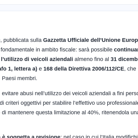
9
, pubblicata sulla
Gazzetta Ufficiale dell’Unione Europ
a fondamentale in ambito fiscale: sarà possibile
continua
l’utilizzo di veicoli aziendali
almeno fino al
31 dicemb
fo 1, lettera a)
e
168 della Direttiva 2006/112/CE
, che
ei Paesi membri.
itare abusi nell’utilizzo dei veicoli aziendali a fini pers
 criteri oggettivi per stabilire l’effettivo uso professional
ritto di mantenere questa limitazione al 40%, ritenendola u
 è soggetta a revisione
: nel caso in cui l’Italia modifichi