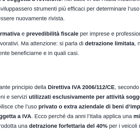
sviluppassero strumenti più efficaci per determinare l’uso
 essere nuovamente rivista.
ormativa
e
prevedibilità fiscale
per imprese e profession
avorativi. Ma attenzione: si parla di
detrazione limitata
, 
te beneficiarne e in quali casi.
ante principio della
Direttiva IVA 2006/112/CE
, secondo 
ni e servizi
utilizzati esclusivamente per attività sogg
bilisce che l’uso
privato o extra aziendale di beni d’im
ggetta a IVA
. Ecco perché da anni l’Italia applica una
mi
ntrodotta una
detrazione forfettaria del 40%
per i veicoli