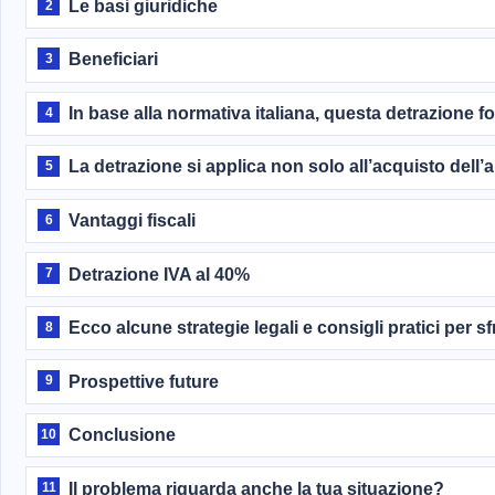
Le basi giuridiche
2
Beneficiari
3
In base alla normativa italiana, questa detrazione for
4
La detrazione si applica non solo all’acquisto dell’
5
Vantaggi fiscali
6
Detrazione IVA al 40%
7
Ecco alcune strategie legali e consigli pratici per s
8
Prospettive future
9
Conclusione
10
Il problema riguarda anche la tua situazione?
11