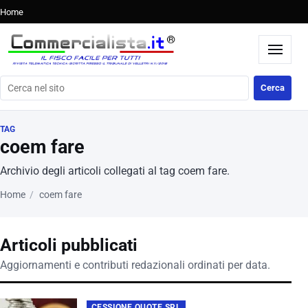
Home
Cerca nel sito
Cerca
TAG
coem fare
Archivio degli articoli collegati al tag coem fare.
Home
coem fare
Articoli pubblicati
Aggiornamenti e contributi redazionali ordinati per data.
CESSIONE QUOTE SRL