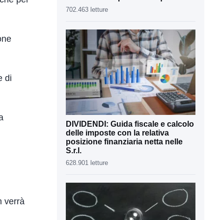
702.463 letture
ione
e di
a
DIVIDENDI: Guida fiscale e calcolo
delle imposte con la relativa
posizione finanziaria netta nelle
S.r.l.
628.901 letture
n verrà