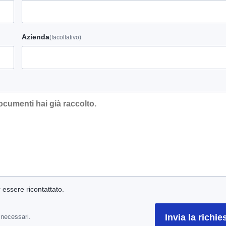
Azienda
(facoltativo)
r essere ricontattato.
Invia la richie
 necessari.