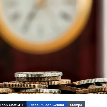
i con ChatGPT
Riassumi con Gemini
Stampa