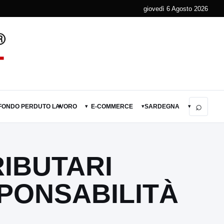
giovedì 6 Agosto 2026
⌕
 FONDO PERDUTO
LAVORO
E-COMMERCE
SARDEGNA
▾
▾
▾
▾
RIBUTARI
SPONSABILITÀ