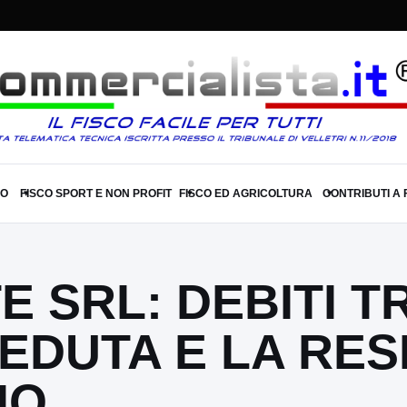
SO
FISCO SPORT E NON PROFIT
FISCO ED AGRICOLTURA
CONTRIBUTI A
▾
▾
▾
 SRL: DEBITI T
CEDUTA E LA RE
IO