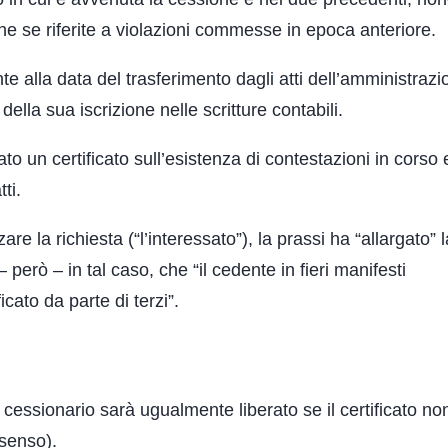
he se riferite a violazioni commesse in epoca anteriore.
nte alla data del trasferimento dagli atti dell’amministraz
ella sua iscrizione nelle scritture contabili.
sato un certificato sull’esistenza di contestazioni in corso 
ti.
 la richiesta (“l’interessato”), la prassi ha “allargato” l
 però – in tal caso, che “il cedente in fieri manifesti
icato da parte di terzi”.
 il cessionario sarà ugualmente liberato se il certificato no
ssenso).