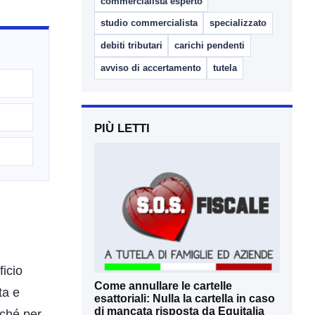
commercialista esperto
studio commercialista
specializzato
debiti tributari
carichi pendenti
avviso di accertamento
tutela
PIÙ LETTI
ficio
Come annullare le cartelle
ta e
esattoriali: Nulla la cartella in caso
di mancata risposta da Equitalia
nché per