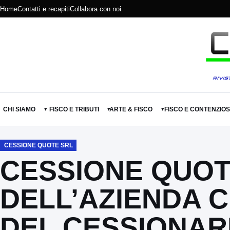
Home
Contatti e recapiti
Collabora con noi
CHI SIAMO
FISCO E TRIBUTI
ARTE & FISCO
FISCO E CONTENZIO
▾
▾
▾
CESSIONE QUOTE SRL
CESSIONE QUOTE
DELL’AZIENDA 
DEL CESSIONAR