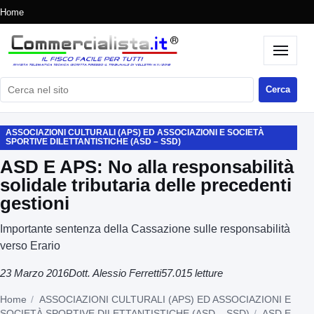
Home
Cerca nel sito
Cerca
ASSOCIAZIONI CULTURALI (APS) ED ASSOCIAZIONI E SOCIETÀ
SPORTIVE DILETTANTISTICHE (ASD – SSD)
ASD E APS: No alla responsabilità
solidale tributaria delle precedenti
gestioni
Importante sentenza della Cassazione sulle responsabilità
verso Erario
23 Marzo 2016
Dott. Alessio Ferretti
57.015 letture
Home
ASSOCIAZIONI CULTURALI (APS) ED ASSOCIAZIONI E
SOCIETÀ SPORTIVE DILETTANTISTICHE (ASD – SSD)
ASD E