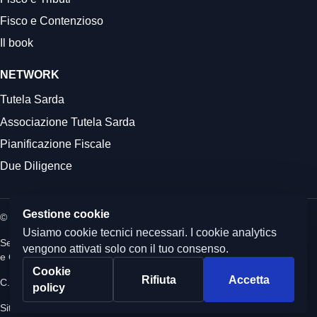
Fisco e Contenzioso
Il book
NETWORK
Tutela Sarda
Associazione Tutela Sarda
Pianificazione Fiscale
Due Diligence
Gestione cookie
© 2026 Commercialista.it
Usiamo cookie tecnici necessari. I cookie analytics
Sede legale: Via Boezio 4c, Roma - Sedi operative: Albano Laziale
vengono attivati solo con il tuo consenso.
e Quartu Sant'Elena
Cookie
Rifiuta
Accetta
C.F. e P.IVA 12059071006 - Capitale sociale i.v. 10.000 euro
policy
Sito realizzato da
CumCorde Marketing