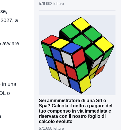
579.992 letture
ise,
-2027, a
o avviare
 in una
GOL o
Sei amministratore di una Srl o
Spa? Calcola il netto a pagare del
tuo compenso in via immediata e
a
riservata con il nostro foglio di
calcolo evoluto
571.658 letture