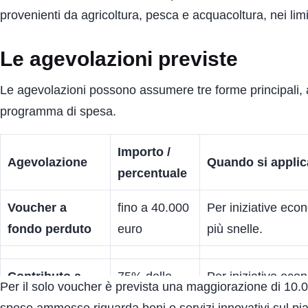
provenienti da agricoltura, pesca e acquacoltura, nei limit
Le agevolazioni previste
Le agevolazioni possono assumere tre forme principali, al
programma di spesa.
Importo /
Agevolazione
Quando si applic
percentuale
Voucher a
fino a 40.000
Per iniziative eco
fondo perduto
euro
più snelle.
Contributo a
75% delle
Per iniziative eco
Per il solo voucher è prevista una maggiorazione di 10.
fondo perduto
spese
più strutturate.
spese ammesse riguarda beni o servizi innovativi sul piano 