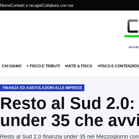
Home
Contatti e recapiti
Collabora con noi
CHI SIAMO
FISCO E TRIBUTI
ARTE & FISCO
FISCO E CONTENZIO
▾
▾
▾
FINANZA ED AGEVOLAZIONI ALLE IMPRESE
Resto al Sud 2.0:
under 35 che avvi
Resto al Sud 2.0 finanzia under 35 nel Mezzogiorno con 