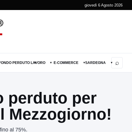
giovedì 6 Agosto 2026
⌕
 FONDO PERDUTO
LAVORO
E-COMMERCE
SARDEGNA
▾
▾
▾
▾
o perduto per
el Mezzogiorno!
fino al 75%.