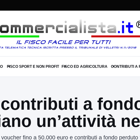
SO
FISCO SPORT E NON PROFIT
FISCO ED AGRICOLTURA
CONTRIBUTI A
▾
▾
▾
 contributi a fond
ano un’attività n
voucher fino a 50.000 euro e contributi a fondo perduto 