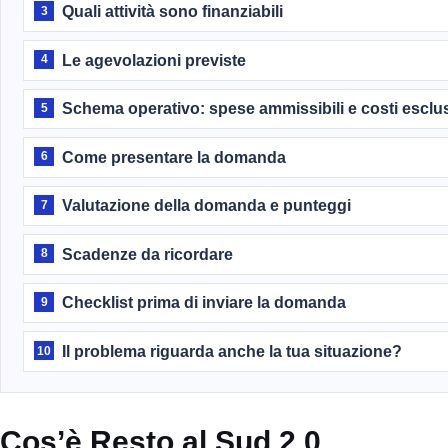
Quali attività sono finanziabili
3
Le agevolazioni previste
4
Schema operativo: spese ammissibili e costi esclus
5
Come presentare la domanda
6
Valutazione della domanda e punteggi
7
Scadenze da ricordare
8
Checklist prima di inviare la domanda
9
Il problema riguarda anche la tua situazione?
10
Cos’è Resto al Sud 2.0