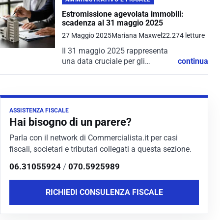
Estromissione agevolata immobili:
scadenza al 31 maggio 2025
27 Maggio 2025
Mariana Maxwel
22.274 letture
Il 31 maggio 2025 rappresenta
una data cruciale per gli
continua
imprenditori individuali: scade
infatti il termine per beneficiare
dell’estromissione agevolata
degli immobili strumentali.
ASSISTENZA FISCALE
Parliamo di una misura prevista
Hai bisogno di un parere?
dalla Legge...
Parla con il network di Commercialista.it per casi
fiscali, societari e tributari collegati a questa sezione.
06.31055924
/
070.5925989
RICHIEDI CONSULENZA FISCALE