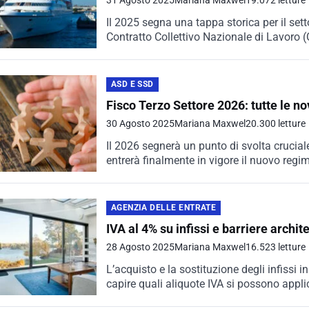
31 Agosto 2025
Mariana Maxwel
19.072 letture
Il 2025 segna una tappa storica per il sett
Contratto Collettivo Nazionale di Lavoro (
ASD E SSD
Fisco Terzo Settore 2026: tutte le no
30 Agosto 2025
Mariana Maxwel
20.300 letture
Il 2026 segnerà un punto di svolta cruciale 
entrerà finalmente in vigore il nuovo regim
AGENZIA DELLE ENTRATE
IVA al 4% su infissi e barriere archi
28 Agosto 2025
Mariana Maxwel
16.523 letture
L’acquisto e la sostituzione degli infissi 
capire quali aliquote IVA si possono applica