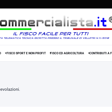
O
FISCO SPORT E NON PROFIT
FISCO ED AGRICOLTURA
CONTRIBUTI A 
▾
▾
▾
evolazioni.