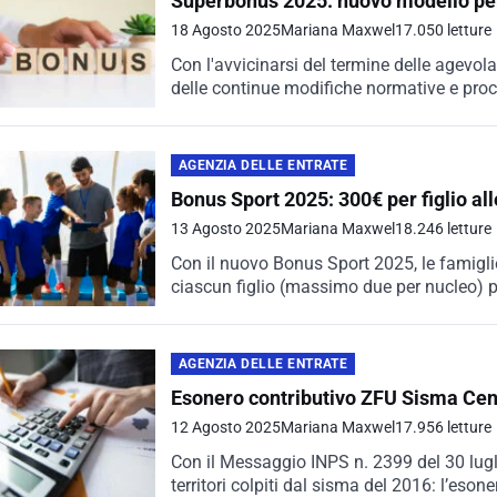
Superbonus 2025: nuovo modello per c
18 Agosto 2025
Mariana Maxwel
17.050 letture
Con l'avvicinarsi del termine delle agevolaz
delle continue modifiche normative e proc
l’aggiornamento del...
AGENZIA DELLE ENTRATE
Bonus Sport 2025: 300€ per figlio all
13 Agosto 2025
Mariana Maxwel
18.246 letture
Con il nuovo Bonus Sport 2025, le famigli
ciascun figlio (massimo due per nucleo) per
AGENZIA DELLE ENTRATE
Esonero contributivo ZFU Sisma Centr
12 Agosto 2025
Mariana Maxwel
17.956 letture
Con il Messaggio INPS n. 2399 del 30 lugl
territori colpiti dal sisma del 2016: l’esone