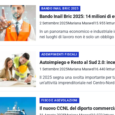
BANDO INAIL BRIC 2025
Bando Inail Bric 2025: 14 milioni di 
2 Settembre 2025
Mariana Maxwel
15.955 lettur
In un panorama economico e industriale in
nei luoghi di lavoro non è solo un obbligo
ADEMPIMENTI FISCALI
Autoimpiego e Resto al Sud 2.0: ince
1 Settembre 2025
Mariana Maxwel
16.440 lettur
Il 2025 segna una svolta importante per tu
un’attività imprenditoriale nel Centro-Nord
FISCO E AGEVOLAZIONI
Il nuovo CCNL del diporto commercia