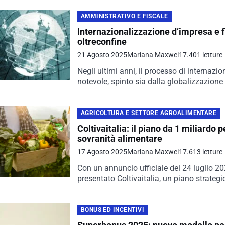
AMMINISTRATIVO E FISCALE
Internazionalizzazione d’impresa e fi
oltreconfine
21 Agosto 2025
Mariana Maxwel
17.401 letture
Negli ultimi anni, il processo di internazi
notevole, spinto sia dalla globalizzazione d
AGRICOLTURA E SETTORE AGROALIMENTARE
Coltivaitalia: il piano da 1 miliardo p
sovranità alimentare
17 Agosto 2025
Mariana Maxwel
17.613 letture
Con un annuncio ufficiale del 24 luglio 202
presentato Coltivaitalia, un piano strategic
BONUS ED INCENTIVI