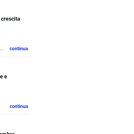
 crescita
..
continua
ne e
continua