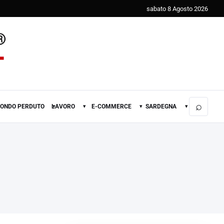
sabato 8 Agosto 2026
⌕
FONDO PERDUTO
LAVORO
E-COMMERCE
SARDEGNA
▾
▾
▾
▾