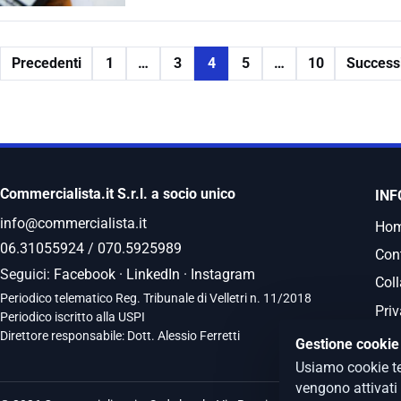
Precedenti
1
…
3
4
5
…
10
Successi
Commercialista.it S.r.l. a socio unico
INF
info@commercialista.it
Ho
06.31055924
/
070.5925989
Cont
Seguici:
Facebook
·
LinkedIn
·
Instagram
Coll
Periodico telematico Reg. Tribunale di Velletri n. 11/2018
Priv
Periodico iscritto alla USPI
Direttore responsabile: Dott. Alessio Ferretti
Gestione cookie
Usiamo cookie te
vengono attivati