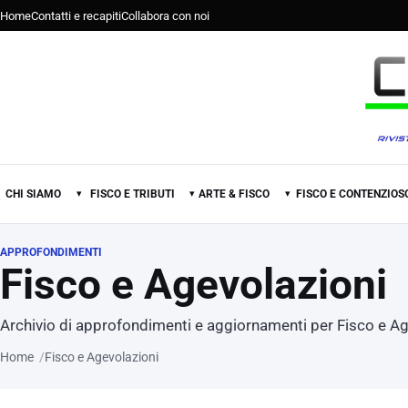
Home
Contatti e recapiti
Collabora con noi
CHI SIAMO
FISCO E TRIBUTI
ARTE & FISCO
FISCO E CONTENZIOS
▾
▾
▾
APPROFONDIMENTI
Fisco e Agevolazioni
Archivio di approfondimenti e aggiornamenti per Fisco e Ag
Home
Fisco e Agevolazioni