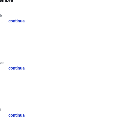
ttembre
e
:
continua
per
continua
i
continua