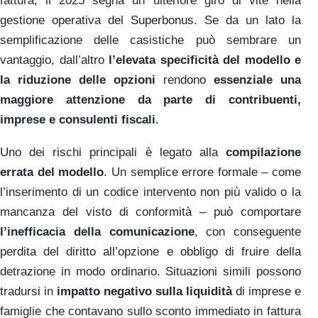
fattura, il 2025 segna un ulteriore giro di vite nella
gestione operativa del Superbonus. Se da un lato la
semplificazione delle casistiche può sembrare un
vantaggio, dall’altro
l’elevata specificità del modello e
la riduzione delle opzioni
rendono
essenziale una
maggiore attenzione da parte di contribuenti,
imprese e consulenti fiscali
.
Uno dei rischi principali è legato alla
compilazione
errata del modello
. Un semplice errore formale – come
l’inserimento di un codice intervento non più valido o la
mancanza del visto di conformità – può comportare
l’inefficacia della comunicazione
, con conseguente
perdita del diritto all’opzione e obbligo di fruire della
detrazione in modo ordinario. Situazioni simili possono
tradursi in
impatto negativo sulla liquidità
di imprese e
famiglie che contavano sullo sconto immediato in fattura