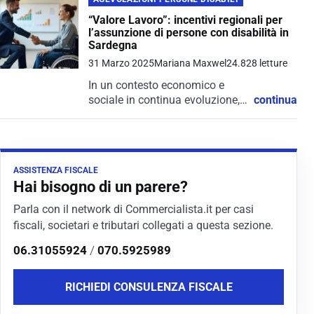
“Valore Lavoro”: incentivi regionali per
l’assunzione di persone con disabilità in
Sardegna
31 Marzo 2025
Mariana Maxwel
24.828 letture
In un contesto economico e
sociale in continua evoluzione,
continua
l’inclusione lavorativa delle
persone con disabilità
rappresenta una sfida ancora
aperta, ma anche una
ASSISTENZA FISCALE
straordinaria opportunità per
Hai bisogno di un parere?
costruire una società più...
Parla con il network di Commercialista.it per casi
fiscali, societari e tributari collegati a questa sezione.
06.31055924
/
070.5925989
RICHIEDI CONSULENZA FISCALE