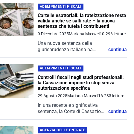
ADEMPIMENTI FISCALI
Cartelle esattoriali: la rateizzazione resta
valida anche se salti rate – la nuova
sentenza che tutela i contribuenti
9 Dicembre 2025
Mariana Maxwel
10.296 letture
Una nuova sentenza della
giurisprudenza italiana ha
continua
recentemente portato alla luce
un aspetto particolarmente
interessante, per i contribuenti in
ADEMPIMENTI FISCALI
difficoltà economica: la
Controlli fiscali negli studi professionali:
rateizzazione delle cartelle
la Cassazione impone lo stop senza
esattoriali resta valida anche
autorizzazione specifica
se...
29 Agosto 2025
Mariana Maxwel
16.283 letture
In una recente e significativa
sentenza, la Corte di Cassazione
continua
ha posto un limite importante
all’azione dell’Agenzia delle
Entrate: non si possono
AGENZIA DELLE ENTRATE