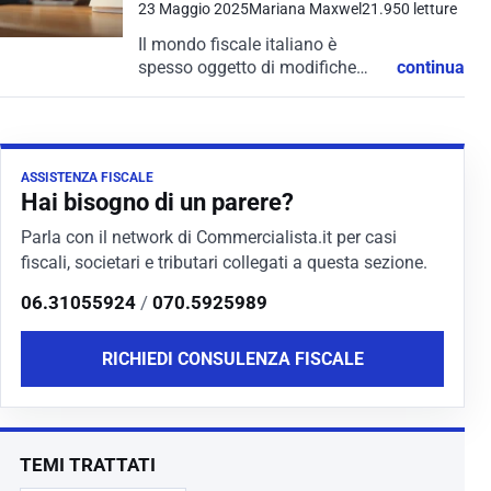
23 Maggio 2025
Mariana Maxwel
21.950 letture
Il mondo fiscale italiano è
spesso oggetto di modifiche
continua
dell’ultimo minuto, capaci di
incidere significativamente sulla
pianificazione delle attività di
professionisti e imprese. È
ASSISTENZA FISCALE
proprio ciò che è accaduto con...
Hai bisogno di un parere?
Parla con il network di Commercialista.it per casi
fiscali, societari e tributari collegati a questa sezione.
06.31055924
/
070.5925989
RICHIEDI CONSULENZA FISCALE
TEMI TRATTATI