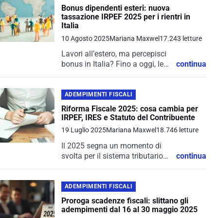
effettuare controlli fiscali
Bonus dipendenti esteri: nuova
all’interno degli studi
tassazione IRPEF 2025 per i rientri in
professionali se...
Italia
10 Agosto 2025
Mariana Maxwel
17.243 letture
Lavori all’estero, ma percepisci
bonus in Italia? Fino a oggi, le
continua
risposte dell’Agenzia delle
Entrate lasciavano pochi dubbi:
i premi maturati all’estero e poi
ADEMPIMENTI FISCALI
erogati in Italia erano soggetti
Riforma Fiscale 2025: cosa cambia per
a...
IRPEF, IRES e Statuto del Contribuente
19 Luglio 2025
Mariana Maxwel
18.746 letture
Il 2025 segna un momento di
svolta per il sistema tributario
continua
italiano, con l’introduzione di un
nuovo decreto correttivo alla
riforma fiscale che interviene
ADEMPIMENTI FISCALI
profondamente su IRPEF, IRES,
Proroga scadenze fiscali: slittano gli
Statuto del...
adempimenti dal 16 al 30 maggio 2025