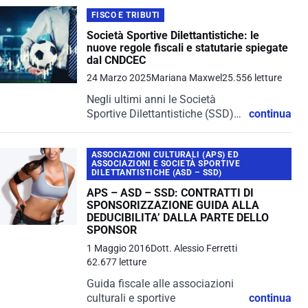
FISCO E TRIBUTI
Società Sportive Dilettantistiche: le
nuove regole fiscali e statutarie spiegate
dal CNDCEC
24 Marzo 2025
Mariana Maxwel
25.556 letture
Negli ultimi anni le Società
Sportive Dilettantistiche (SSD)
continua
hanno assunto un ruolo sempre
più rilevante nel panorama
ASSOCIAZIONI CULTURALI (APS) ED
economico e sociale italiano,
ASSOCIAZIONI E SOCIETÀ SPORTIVE
soprattutto alla luce delle
DILETTANTISTICHE (ASD – SSD)
recenti riforme del Terzo
APS – ASD – SSD: CONTRATTI DI
Settore...
SPONSORIZZAZIONE GUIDA ALLA
DEDUCIBILITA’ DALLA PARTE DELLO
SPONSOR
1 Maggio 2016
Dott. Alessio Ferretti
62.677 letture
Guida fiscale alle associazioni
culturali e sportive
continua