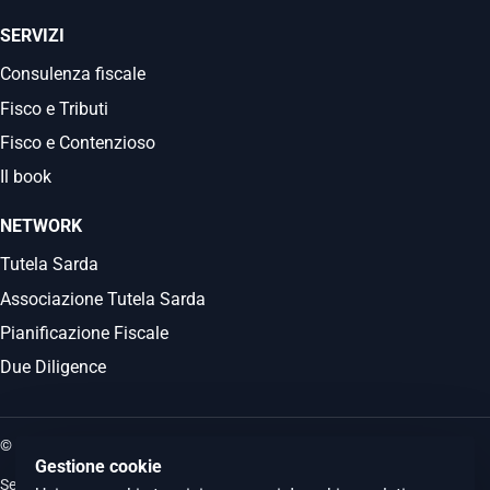
SERVIZI
Consulenza fiscale
Fisco e Tributi
Fisco e Contenzioso
Il book
NETWORK
Tutela Sarda
Associazione Tutela Sarda
Pianificazione Fiscale
Due Diligence
© 2026 Commercialista.it
Gestione cookie
Sede legale: Via Boezio 4c, Roma - Sedi operative: Albano Laziale e