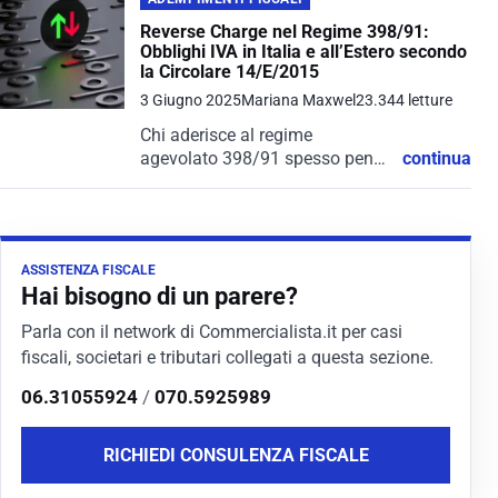
Reverse Charge nel Regime 398/91:
Obblighi IVA in Italia e all’Estero secondo
la Circolare 14/E/2015
3 Giugno 2025
Mariana Maxwel
23.344 letture
Chi aderisce al regime
agevolato 398/91 spesso pensa
continua
di essere escluso da molti
adempimenti fiscali complessi,
compresi quelli legati all’IVA. Ma
quando entrano in gioco
ASSISTENZA FISCALE
prestazioni soggette a reverse
Hai bisogno di un parere?
charge,...
Parla con il network di Commercialista.it per casi
fiscali, societari e tributari collegati a questa sezione.
06.31055924
/
070.5925989
RICHIEDI CONSULENZA FISCALE