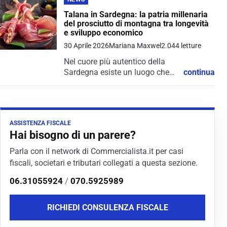
Talana in Sardegna: la patria millenaria
del prosciutto di montagna tra longevità
e sviluppo economico
30 Aprile 2026
Mariana Maxwel
2.044 letture
Nel cuore più autentico della
Sardegna esiste un luogo che
continua
sorprende non solo per la sua
bellezza paesaggistica, ma
anche per il suo straordinario
patrimonio culturale e
ASSISTENZA FISCALE
gastronomico: Talana. Questo...
Hai bisogno di un parere?
Parla con il network di Commercialista.it per casi
fiscali, societari e tributari collegati a questa sezione.
06.31055924
/
070.5925989
RICHIEDI CONSULENZA FISCALE