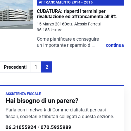
AFFRANCAMENTO 2014 - 2016
CUBATURA: riaperti i termini per
rivalutazione ed affrancamento all’8%
15 Marzo 2016
Dott. Alessio Ferretti
96.188 letture
Come pianificare e conseguire
un importante risparmio di
continua
imposta da una futura cessione
di cubatura o di un terreno
edificabile
Precedenti
1
2
ASSISTENZA FISCALE
Hai bisogno di un parere?
Parla con il network di Commercialista.it per casi
fiscali, societari e tributari collegati a questa sezione.
06.31055924
/
070.5925989