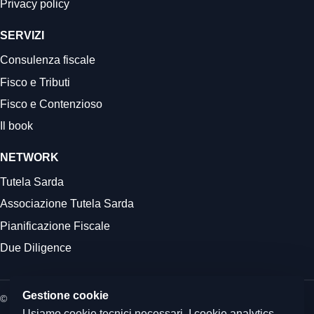
Privacy policy
SERVIZI
Consulenza fiscale
Fisco e Tributi
Fisco e Contenzioso
Il book
NETWORK
Tutela Sarda
Associazione Tutela Sarda
Pianificazione Fiscale
Due Diligence
Gestione cookie
© 2026 Commercialista.it
Usiamo cookie tecnici necessari. I cookie analytics