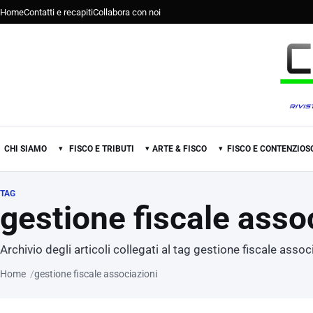
Home
Contatti e recapiti
Collabora con noi
CHI SIAMO
FISCO E TRIBUTI
ARTE & FISCO
FISCO E CONTENZIOS
▾
▾
▾
TAG
gestione fiscale asso
Archivio degli articoli collegati al tag gestione fiscale assoc
Home
gestione fiscale associazioni