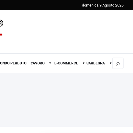
domenica 9 Agosto 2026
⌕
FONDO PERDUTO
LAVORO
E-COMMERCE
SARDEGNA
▾
▾
▾
▾