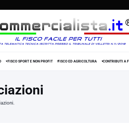
O
FISCO SPORT E NON PROFIT
FISCO ED AGRICOLTURA
CONTRIBUTI A 
▾
▾
▾
ciazioni
iazioni.