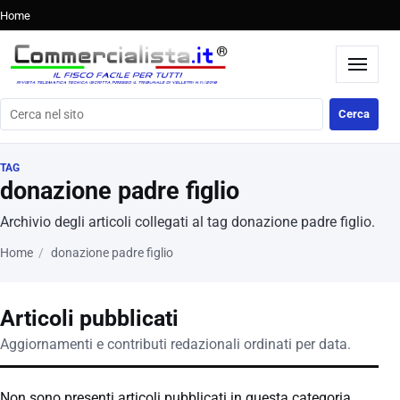
Home
Cerca nel sito
Cerca
TAG
donazione padre figlio
Archivio degli articoli collegati al tag donazione padre figlio.
Home
donazione padre figlio
Articoli pubblicati
Aggiornamenti e contributi redazionali ordinati per data.
Non sono presenti articoli pubblicati in questa categoria.