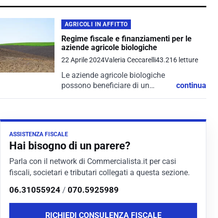
AGRICOLI IN AFFITTO
Regime fiscale e finanziamenti per le
aziende agricole biologiche
22 Aprile 2024
Valeria Ceccarelli
43.216 letture
Le aziende agricole biologiche
possono beneficiare di un
continua
regime fiscale agevolato che
prevede diverse misure di
vantaggio.
ASSISTENZA FISCALE
Hai bisogno di un parere?
Parla con il network di Commercialista.it per casi
fiscali, societari e tributari collegati a questa sezione.
06.31055924
/
070.5925989
RICHIEDI CONSULENZA FISCALE