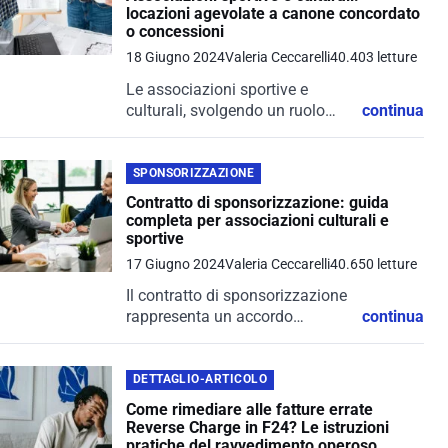
locazioni agevolate a canone concordato
o concessioni
18 Giugno 2024
Valeria Ceccarelli
40.403 letture
Le associazioni sportive e
culturali, svolgendo un ruolo
continua
fondamentale nel tessuto
sociale, possono beneficiare di
agevolazioni per l'utilizzo di
SPONSORIZZAZIONE
immobili a fini sociali. In
Contratto di sponsorizzazione: guida
particolare, la normativa italiana
completa per associazioni culturali e
prevede la...
sportive
17 Giugno 2024
Valeria Ceccarelli
40.650 letture
Il contratto di sponsorizzazione
rappresenta un accordo
continua
fondamentale per le
associazioni culturali e sportive
per reperire le risorse necessarie
DETTAGLIO-ARTICOLO
al raggiungimento dei propri
Come rimediare alle fatture errate
obiettivi. Attraverso questo
Reverse Charge in F24? Le istruzioni
strumento, le associazioni
pratiche del ravvedimento operoso