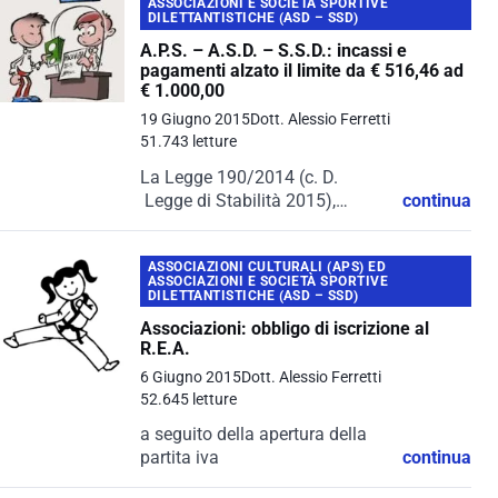
ASSOCIAZIONI E SOCIETÀ SPORTIVE
Sportive Dilettantistiche (A. S. D.
DILETTANTISTICHE (ASD – SSD)
) e...
A.P.S. – A.S.D. – S.S.D.: incassi e
pagamenti alzato il limite da € 516,46 ad
€ 1.000,00
19 Giugno 2015
Dott. Alessio Ferretti
51.743 letture
La Legge 190/2014 (c. D.
Legge di Stabilità 2015),
continua
entrata in vigore il il primo
gennaio 2015, al comma 713 ha
ASSOCIAZIONI CULTURALI (APS) ED
alzato ad € 1. 000,00 la soglia
ASSOCIAZIONI E SOCIETÀ SPORTIVE
oltre la...
DILETTANTISTICHE (ASD – SSD)
Associazioni: obbligo di iscrizione al
R.E.A.
6 Giugno 2015
Dott. Alessio Ferretti
52.645 letture
a seguito della apertura della
partita iva
continua