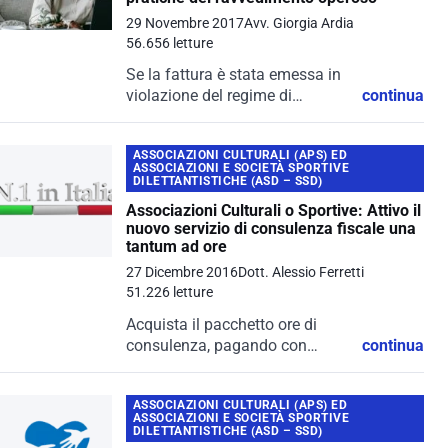
ottengono...
29 Novembre 2017
Avv. Giorgia Ardia
56.656 letture
Se la fattura è stata emessa in
violazione del regime di
continua
inversione contabile, senza aver
assolto al pagamento dell’IVA
ASSOCIAZIONI CULTURALI (APS) ED
oppure avendovi
ASSOCIAZIONI E SOCIETÀ SPORTIVE
provveduto, com'è possibile
DILETTANTISTICHE (ASD – SSD)
rimediare?
Associazioni Culturali o Sportive: Attivo il
nuovo servizio di consulenza fiscale una
tantum ad ore
27 Dicembre 2016
Dott. Alessio Ferretti
51.226 letture
Acquista il pacchetto ore di
consulenza, pagando con
continua
PayPal o bonifico bancario
ASSOCIAZIONI CULTURALI (APS) ED
ASSOCIAZIONI E SOCIETÀ SPORTIVE
DILETTANTISTICHE (ASD – SSD)