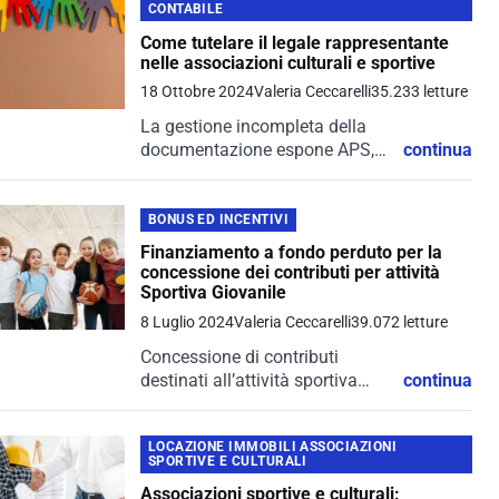
CONTABILE
Come tutelare il legale rappresentante
nelle associazioni culturali e sportive
18 Ottobre 2024
Valeria Ceccarelli
35.233 letture
La gestione incompleta della
documentazione espone APS,
continua
ASD e ODV a verifiche fiscali da
parte di Agenzia delle Entrate,
Guardia di Finanza e INPS.
BONUS ED INCENTIVI
Finanziamento a fondo perduto per la
concessione dei contributi per attività
Sportiva Giovanile
8 Luglio 2024
Valeria Ceccarelli
39.072 letture
Concessione di contributi
destinati all’attività sportiva
continua
giovanile per l'anno 2024.
LOCAZIONE IMMOBILI ASSOCIAZIONI
SPORTIVE E CULTURALI
Associazioni sportive e culturali: