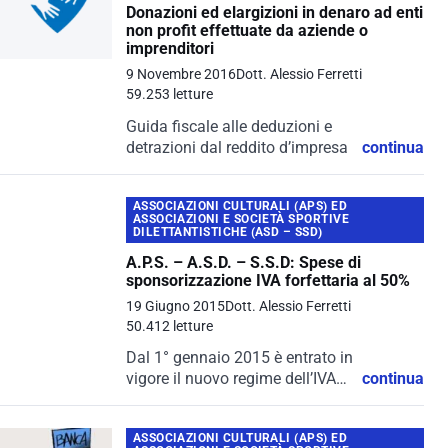
Donazioni ed elargizioni in denaro ad enti
non profit effettuate da aziende o
imprenditori
9 Novembre 2016
Dott. Alessio Ferretti
59.253 letture
Guida fiscale alle deduzioni e
detrazioni dal reddito d’impresa
continua
ASSOCIAZIONI CULTURALI (APS) ED
ASSOCIAZIONI E SOCIETÀ SPORTIVE
DILETTANTISTICHE (ASD – SSD)
A.P.S. – A.S.D. – S.S.D: Spese di
sponsorizzazione IVA forfettaria al 50%
19 Giugno 2015
Dott. Alessio Ferretti
50.412 letture
Dal 1° gennaio 2015 è entrato in
vigore il nuovo regime dell’IVA
continua
forfettaria al 50% per
le Associazioni di Promozione
ASSOCIAZIONI CULTURALI (APS) ED
Sociale (A. P. S. ), Associazioni