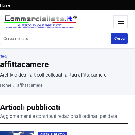
Home
Cerca nel sito
Cerca
TAG
affittacamere
Archivio degli articoli collegati al tag affittacamere.
Home
affittacamere
Articoli pubblicati
Aggiornamenti e contributi redazionali ordinati per data.
ARTE E FISCO