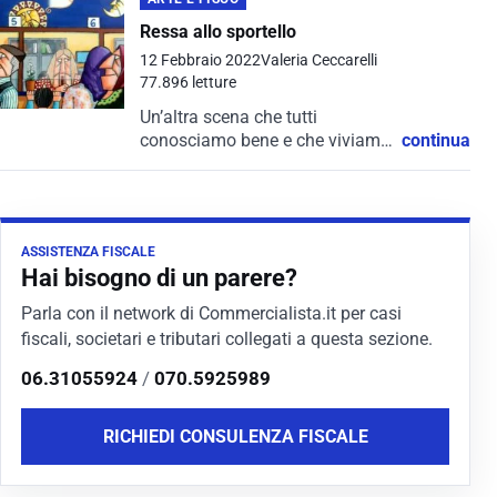
Ressa allo sportello
12 Febbraio 2022
Valeria Ceccarelli
77.896 letture
Un’altra scena che tutti
conosciamo bene e che viviamo
continua
quotidianamente, raccontata
con gli occhi e l’immaginazione
di un’artista, che riporta la realtà
sulla tela, attraverso gli elementi
ASSISTENZA FISCALE
tipici del surrealismo...
Hai bisogno di un parere?
Parla con il network di Commercialista.it per casi
fiscali, societari e tributari collegati a questa sezione.
06.31055924
/
070.5925989
RICHIEDI CONSULENZA FISCALE