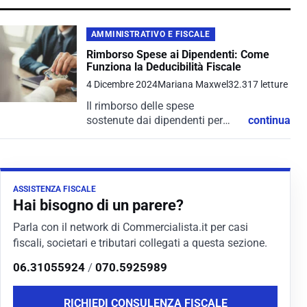
AMMINISTRATIVO E FISCALE
Rimborso Spese ai Dipendenti: Come
Funziona la Deducibilità Fiscale
4 Dicembre 2024
Mariana Maxwel
32.317 letture
Il rimborso delle spese
sostenute dai dipendenti per
continua
conto dell'azienda rappresenta
una tematica cruciale in ambito
fiscale e gestionale.
Comprendere come funziona la
ASSISTENZA FISCALE
deducibilità di tali rimborsi è
Hai bisogno di un parere?
essenziale per...
Parla con il network di Commercialista.it per casi
fiscali, societari e tributari collegati a questa sezione.
06.31055924
/
070.5925989
RICHIEDI CONSULENZA FISCALE