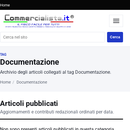
Home
Cerca nel sito
Cerca
TAG
Documentazione
Archivio degli articoli collegati al tag Documentazione.
Home
Documentazione
Articoli pubblicati
Aggiornamenti e contributi redazionali ordinati per data.
Non sono presenti articoli pubblicati in questa categoria.