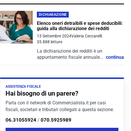
DICHIARAZIONE
Elenco oneri detraibili e spese deducibili:
guida alla dichiarazione dei redditi
13 Settembre 2024
Valeria Ceccarelli
35.888 letture
La dichiarazione dei redditi è un
appuntamento fiscale annuale
continua
in cui i contribuenti dichiarano i
propri redditi all'Agenzia delle
Entrate e calcolano le imposte
dovute.
ASSISTENZA FISCALE
Hai bisogno di un parere?
Parla con il network di Commercialista.it per casi
fiscali, societari e tributari collegati a questa sezione.
06.31055924
/
070.5925989