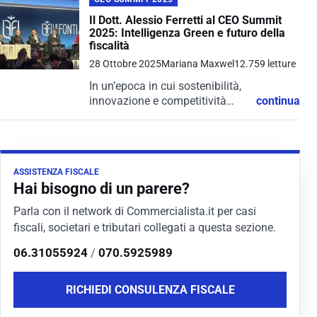
Il Dott. Alessio Ferretti al CEO Summit
2025: Intelligenza Green e futuro della
fiscalità
28 Ottobre 2025
Mariana Maxwel
12.759 letture
In un’epoca in cui sostenibilità,
innovazione e competitività
continua
rappresentano il nuovo
paradigma imprenditoriale,
anche la figura del
commercialista deve evolversi.
ASSISTENZA FISCALE
È in questo contesto che si
Hai bisogno di un parere?
inserisce la prestigiosa
partecipazione...
Parla con il network di Commercialista.it per casi
fiscali, societari e tributari collegati a questa sezione.
06.31055924
/
070.5925989
RICHIEDI CONSULENZA FISCALE