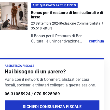
ANTIQUARIATO ARTE E FISCO
Bonus per il restauro di beni culturali e di
lusso
23 Settembre 2024
Redazione Commercialista.it
35.518 letture
Il Bonus per il Restauro di Beni
Culturali è un'incentivazione
continua
fiscale che offre un credito
d'imposta per le spese
sostenute nella conservazione e
nel restauro di beni culturali di
ASSISTENZA FISCALE
particolare...
Hai bisogno di un parere?
Parla con il network di Commercialista.it per casi
fiscali, societari e tributari collegati a questa sezione.
06.31055924
/
070.5925989
RICHIEDI CONSULENZA FISCALE