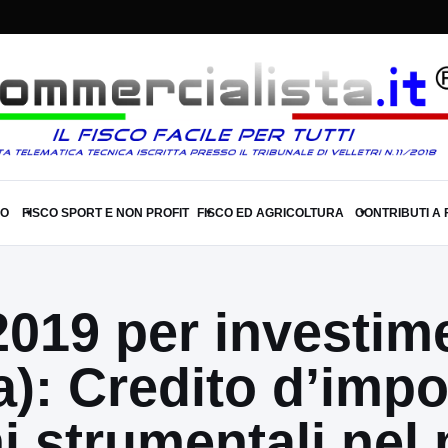
SO
FISCO SPORT E NON PROFIT
FISCO ED AGRICOLTURA
CONTRIBUTI A
▾
▾
▾
2019 per investim
): Credito d’impo
ni strumentali ne