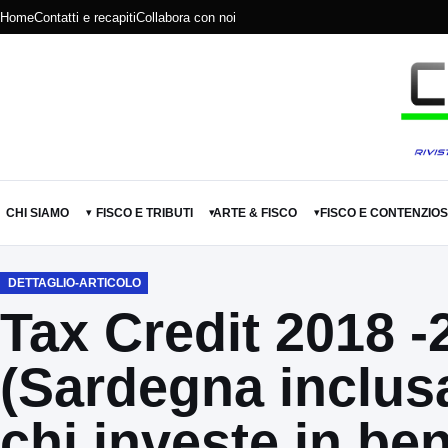
Home
Contatti e recapiti
Collabora con noi
CHI SIAMO
FISCO E TRIBUTI
ARTE & FISCO
FISCO E CONTENZIO
▾
▾
▾
DETTAGLIO-ARTICOLO
Tax Credit 2018 -
(Sardegna inclusa
chi investe in be