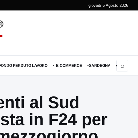
giovedì 6 Agosto 2026
⌕
 FONDO PERDUTO
LAVORO
E-COMMERCE
SARDEGNA
▾
▾
▾
▾
enti al Sud
sta in F24 per
l mezzogiorno