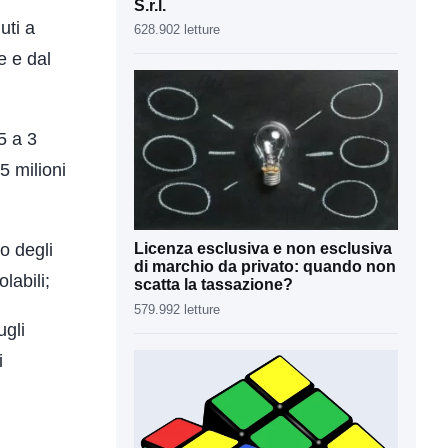
S.r.l.
uti a
628.902 letture
e e dal
5 a 3
5 milioni
o degli
Licenza esclusiva e non esclusiva
di marchio da privato: quando non
labili;
scatta la tassazione?
579.992 letture
ugli
i