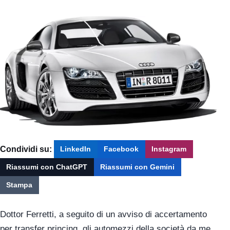
Condividi su:
LinkedIn
Facebook
Instagram
Riassumi con ChatGPT
Riassumi con Gemini
Stampa
Dottor Ferretti, a seguito di un avviso di accertamento
per transfer princing, gli automezzi della società da me