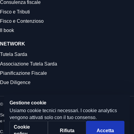
Consulenza fiscale
Fisco e Tributi
Fisco e Contenzioso
Il book
NETWORK
Tutela Sarda
Associazione Tutela Sarda
Pianificazione Fiscale
Due Diligence
Gestione cookie
© 2026 Commercialista.it
Usiamo cookie tecnici necessari. I cookie analytics
Sede legale: Via Boezio 4c, Roma - Sedi operative: Albano Laziale
vengono attivati solo con il tuo consenso.
e Quartu Sant'Elena
Cookie
Rifiuta
Accetta
C.F. e P.IVA 12059071006 - Capitale sociale i.v. 10.000 euro
policy