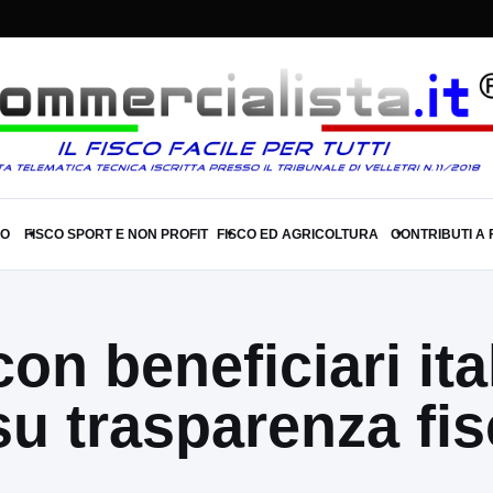
SO
FISCO SPORT E NON PROFIT
FISCO ED AGRICOLTURA
CONTRIBUTI A
▾
▾
▾
n beneficiari ital
u trasparenza fis