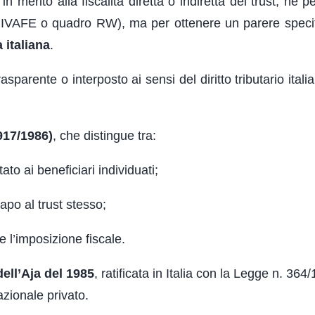
 in merito alla fiscalità diretta o indiretta del trust, né 
IE, IVAFE o quadro RW), ma per ottenere un parere specif
a italiana
.
rasparente o interposto ai sensi del diritto tributario ital
 917/1986)
, che distingue tra:
tato ai beneficiari individuati;
capo al trust stesso;
re l’imposizione fiscale.
ell’Aja del 1985
, ratificata in Italia con la Legge n. 364
nazionale privato.