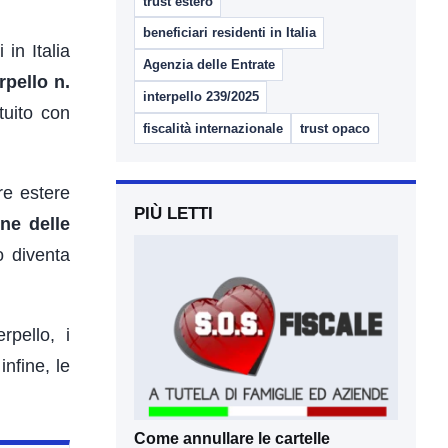
trust estero
beneficiari residenti in Italia
 in Italia
Agenzia delle Entrate
rpello n.
interpello 239/2025
ituito con
fiscalità internazionale
trust opaco
re estere
PIÙ LETTI
one delle
o diventa
rpello, i
infine, le
Come annullare le cartelle