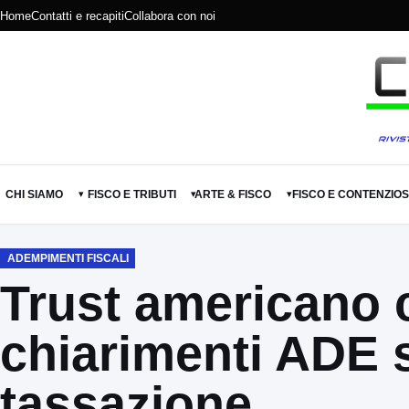
Home
Contatti e recapiti
Collabora con noi
CHI SIAMO
FISCO E TRIBUTI
ARTE & FISCO
FISCO E CONTENZIO
▾
▾
▾
ADEMPIMENTI FISCALI
Trust americano co
chiarimenti ADE s
tassazione