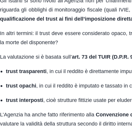
Gli istanti si sono rivolti all’Agenzia non per chiarimenti
riguarda gli obblighi di monitoraggio fiscale (quali IV
qualificazione del trust ai fini dell’imposizione dirett
In altri termini: il trust deve essere considerato opaco, t
la morte del disponente?
La valutazione si è basata sull’
art. 73 del TUIR (D.P.R.
trust trasparenti
, in cui il reddito è direttamente impu
trust opachi
, in cui il reddito è imputato e tassato in 
trust interposti
, cioè strutture fittizie usate per elude
L’Agenzia ha anche fatto riferimento alla
Convenzione d
valutare la validità della struttura secondo il diritto inter