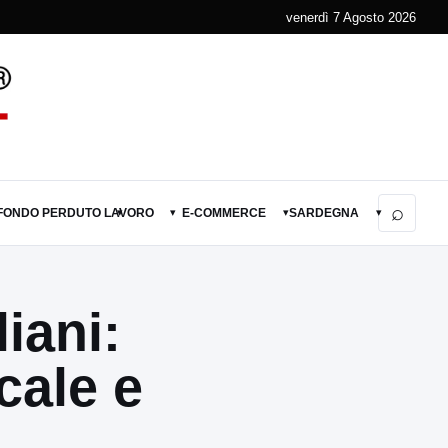
venerdì 7 Agosto 2026
⌕
 FONDO PERDUTO
LAVORO
E-COMMERCE
SARDEGNA
▾
▾
▾
▾
iani:
cale e