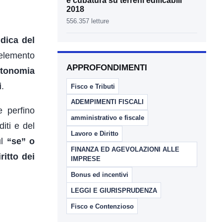
e cubatura su terreni edificabili
2018
556.357 letture
idica del
’elemento
APPROFONDIMENTI
tonomia
i
.
Fisco e Tributi
ADEMPIMENTI FISCALI
e perfino
amministrativo e fiscale
iti e del
Lavoro e Diritto
ul
“se” o
FINANZA ED AGEVOLAZIONI ALLE
ritto dei
IMPRESE
Bonus ed incentivi
LEGGI E GIURISPRUDENZA
Fisco e Contenzioso