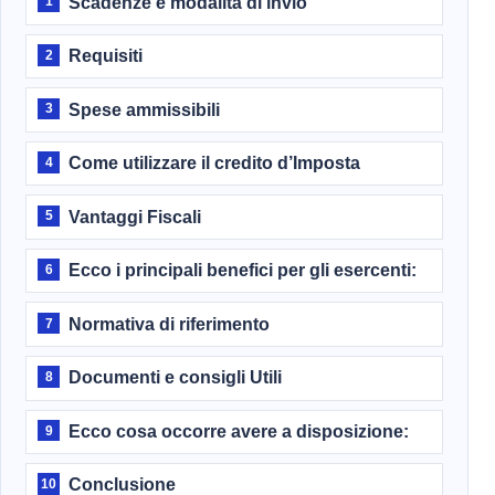
Scadenze e modalità di invio
1
Requisiti
2
Spese ammissibili
3
Come utilizzare il credito d’Imposta
4
Vantaggi Fiscali
5
Ecco i principali benefici per gli esercenti:
6
Normativa di riferimento
7
Documenti e consigli Utili
8
Ecco cosa occorre avere a disposizione:
9
Conclusione
10