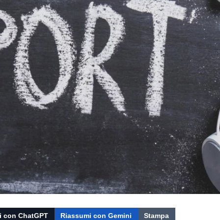
i con ChatGPT
Riassumi con Gemini
Stampa