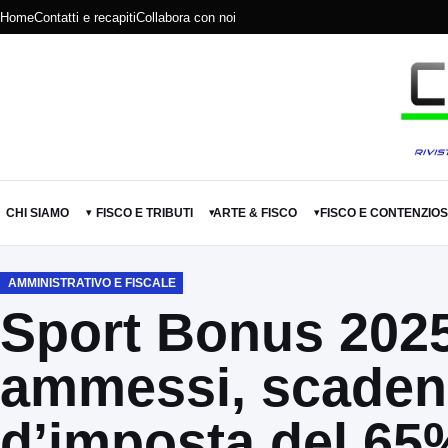
Home
Contatti e recapiti
Collabora con noi
CHI SIAMO
FISCO E TRIBUTI
ARTE & FISCO
FISCO E CONTENZIO
▾
▾
▾
AMMINISTRATIVO E FISCALE
Sport Bonus 2025
ammessi, scadenz
d’imposta del 65