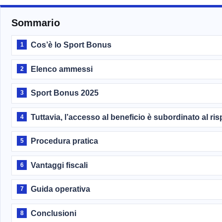
Sommario
Cos’è lo Sport Bonus
1
Elenco ammessi
2
Sport Bonus 2025
3
Tuttavia, l’accesso al beneficio è subordinato al ri
4
Procedura pratica
5
Vantaggi fiscali
6
Guida operativa
7
Conclusioni
8