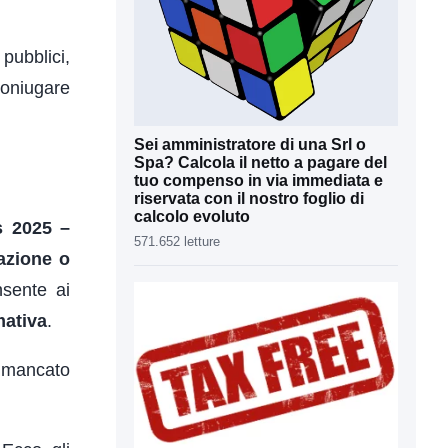
pubblici,
coniugare
Sei amministratore di una Srl o
Spa? Calcola il netto a pagare del
tuo compenso in via immediata e
riservata con il nostro foglio di
calcolo evoluto
s 2025 –
571.652 letture
azione o
nsente ai
mativa
.
l mancato