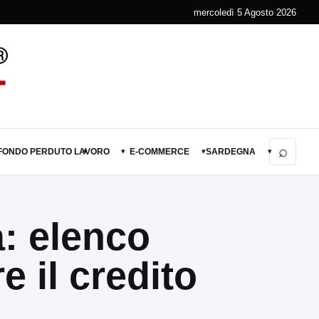
mercoledì 5 Agosto 2026
⌕
 FONDO PERDUTO
LAVORO
E-COMMERCE
SARDEGNA
▾
▾
▾
▾
: elenco
 il credito