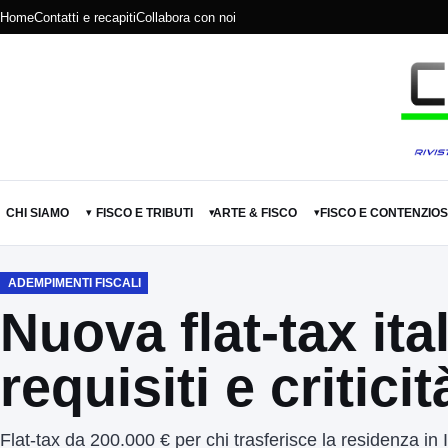
Home
Contatti e recapiti
Collabora con noi
CHI SIAMO
FISCO E TRIBUTI
ARTE & FISCO
FISCO E CONTENZIO
▾
▾
▾
ADEMPIMENTI FISCALI
Nuova flat-tax it
requisiti e criticit
Flat-tax da 200.000 € per chi trasferisce la residenza in I