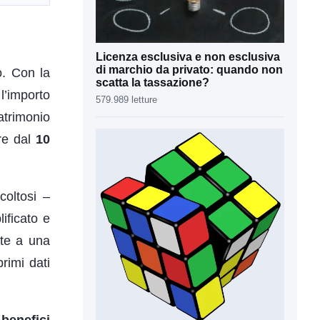
Licenza esclusiva e non esclusiva
di marchio da privato: quando non
o. Con la
scatta la tassazione?
l’importo
579.989 letture
patrimonio
ire dal
10
coltosi –
ificato e
nte a una
rimi dati
 benefici