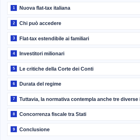
Nuova flat-tax italiana
1
Chi può accedere
2
Flat-tax estendibile ai familiari
3
Investitori milionari
4
Le critiche della Corte dei Conti
5
Durata del regime
6
Tuttavia, la normativa contempla anche tre diverse i
7
Concorrenza fiscale tra Stati
8
Conclusione
9