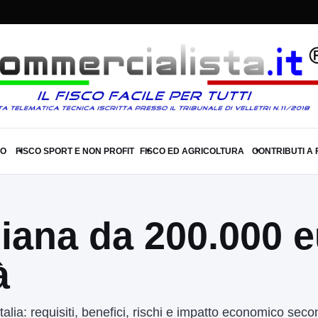
SO
FISCO SPORT E NON PROFIT
FISCO ED AGRICOLTURA
CONTRIBUTI A
▾
▾
▾
aliana da 200.000 
à
talia: requisiti, benefici, rischi e impatto economico seco