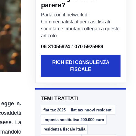
parere?
Parla con il network di
Commercialista.it per casi fiscali,
societari e tributari collegati a questo
articolo.
06.31055924
/
070.5925989
RICHIEDI CONSULENZA
FISCALE
TEMI TRATTATI
Legge n.
flat tax 2025
flat tax nuovi residenti
cosiddetti
imposta sostitutiva 200.000 euro
Paese. La
residenza fiscale Italia
ormandolo