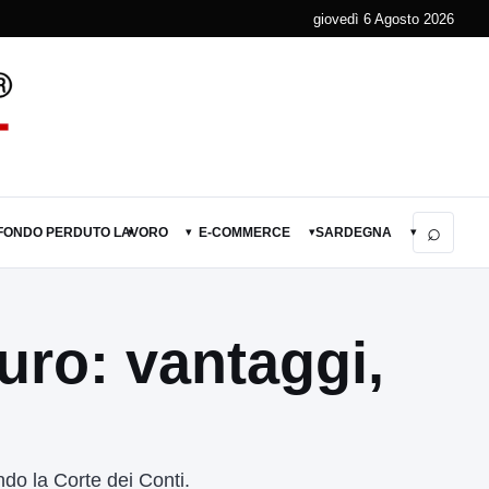
giovedì 6 Agosto 2026
⌕
 FONDO PERDUTO
LAVORO
E-COMMERCE
SARDEGNA
▾
▾
▾
▾
euro: vantaggi,
ndo la Corte dei Conti.