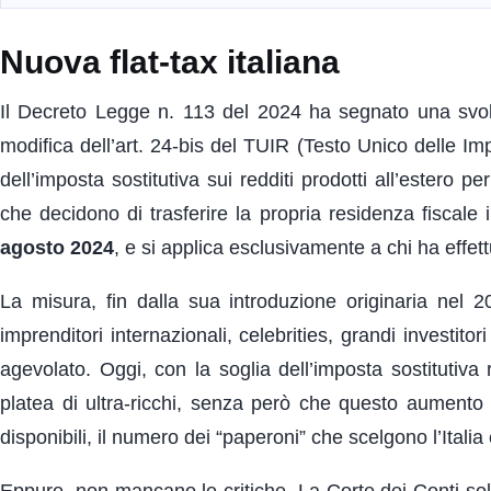
Nuova flat-tax italiana
Il Decreto Legge n. 113 del 2024 ha segnato una svolta n
modifica dell’art. 24-bis del TUIR (Testo Unico delle Im
dell’imposta sostitutiva sui redditi prodotti all’estero p
che decidono di trasferire la propria residenza fiscale 
agosto 2024
, e si applica esclusivamente a chi ha effet
La misura, fin dalla sua introduzione originaria nel 20
imprenditori internazionali, celebrities, grandi investit
agevolato. Oggi, con la soglia dell’imposta sostitutiv
platea di ultra-ricchi, senza però che questo aumento 
disponibili, il numero dei “paperoni” che scelgono l’Italia
Eppure, non mancano le critiche. La Corte dei Conti so