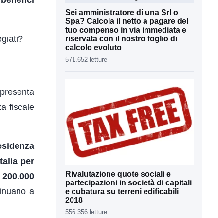
Sei amministratore di una Srl o
Spa? Calcola il netto a pagare del
tuo compenso in via immediata e
egiati?
riservata con il nostro foglio di
calcolo evoluto
571.652 letture
ppresenta
a fiscale
residenza
talia per
Rivalutazione quote sociali e
a
200.000
partecipazioni in società di capitali
ntinuano a
e cubatura su terreni edificabili
2018
556.356 letture