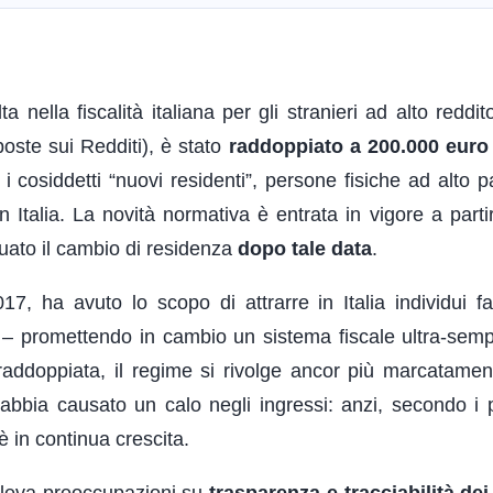
ella fiscalità italiana per gli stranieri ad alto reddit
poste sui Redditi), è stato
raddoppiato a 200.000 euro
er i cosiddetti “nuovi residenti”, persone fisiche ad alto 
in Italia. La novità normativa è entrata in vigore a part
tuato il cambio di residenza
dopo tale data
.
17, ha avuto lo scopo di attrarre in Italia individui fa
ori – promettendo in cambio un sistema fiscale ultra-sempl
a raddoppiata, il regime si rivolge ancor più marcatame
abbia causato un calo negli ingressi: anzi, secondo i p
 è in continua crescita.
lleva preoccupazioni su
trasparenza e tracciabilità dei