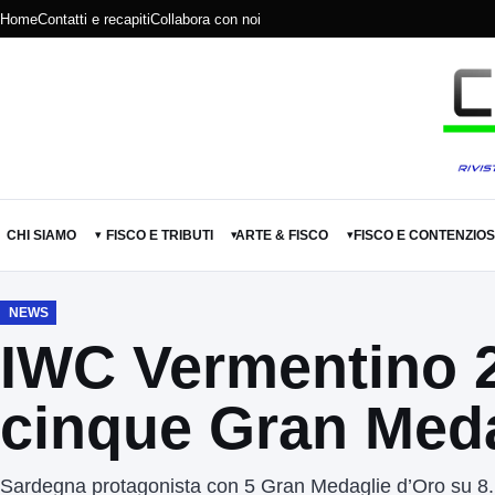
Home
Contatti e recapiti
Collabora con noi
CHI SIAMO
FISCO E TRIBUTI
ARTE & FISCO
FISCO E CONTENZIO
▾
▾
▾
NEWS
IWC Vermentino 
cinque Gran Meda
Sardegna protagonista con 5 Gran Medaglie d’Oro su 8. Tutt