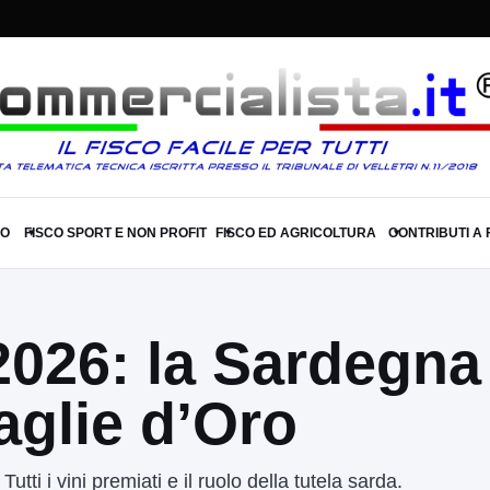
SO
FISCO SPORT E NON PROFIT
FISCO ED AGRICOLTURA
CONTRIBUTI A
▾
▾
▾
2026: la Sardegn
glie d’Oro
i i vini premiati e il ruolo della tutela sarda.