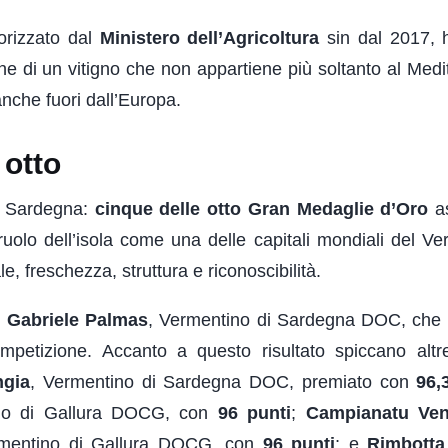
orizzato dal
Ministero dell’Agricoltura
sin dal 2017, 
ne di un vitigno che non appartiene più soltanto al Medi
anche fuori dall’Europa.
 otto
a Sardegna:
cinque delle otto Gran Medaglie d’Oro
a
ruolo dell’isola come una delle capitali mondiali del Ve
e, freschezza, struttura e riconoscibilità.
i Gabriele Palmas
, Vermentino di Sardegna DOC, che
ompetizione. Accanto a questo risultato spiccano altr
ngia
, Vermentino di Sardegna DOC, premiato con
96,
ino di Gallura DOCG, con
96 punti
;
Campianatu Ve
rmentino di Gallura DOCG, con
96 punti
; e
Rimbotta