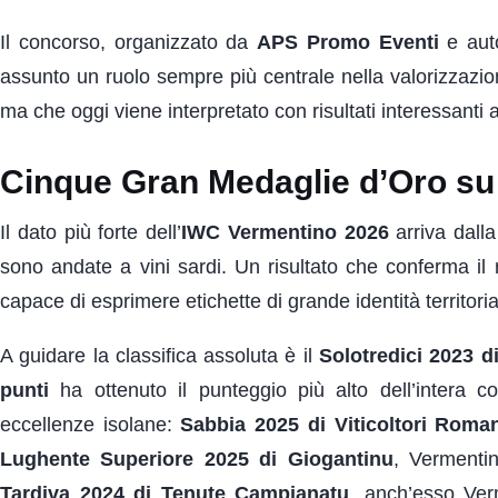
Il concorso, organizzato da
APS Promo Eventi
e aut
assunto un ruolo sempre più centrale nella valorizzazio
ma che oggi viene interpretato con risultati interessanti 
Cinque Gran Medaglie d’Oro su
Il dato più forte dell’
IWC Vermentino 2026
arriva dall
sono andate a vini sardi. Un risultato che conferma il 
capace di esprimere etichette di grande identità territorial
A guidare la classifica assoluta è il
Solotredici 2023 d
punti
ha ottenuto il punteggio più alto dell’intera c
eccellenze isolane:
Sabbia 2025 di Viticoltori Roma
Lughente Superiore 2025 di Giogantinu
, Verment
Tardiva 2024 di Tenute Campianatu
, anch’esso Ve