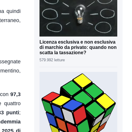
ha quindi
terraneo,
Licenza esclusiva e non esclusiva
di marchio da privato: quando non
scatta la tassazione?
579.992 letture
ssegnate
rmentino,
 con
97,3
e quattro
33 punti
;
ndemmia
 2025 di