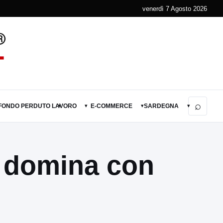
venerdì 7 Agosto 2026
⌕
 FONDO PERDUTO
LAVORO
E-COMMERCE
SARDEGNA
▾
▾
▾
▾
a domina con