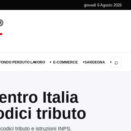
giovedì 6 Agosto 2026
⌕
 FONDO PERDUTO
LAVORO
E-COMMERCE
SARDEGNA
▾
▾
▾
▾
ntro Italia
dici tributo
odici tributo e istruzioni INPS.