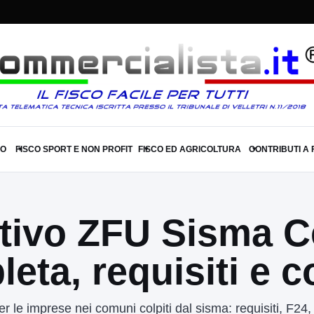
SO
FISCO SPORT E NON PROFIT
FISCO ED AGRICOLTURA
CONTRIBUTI A
▾
▾
▾
tivo ZFU Sisma Ce
ta, requisiti e co
le imprese nei comuni colpiti dal sisma: requisiti, F24, c