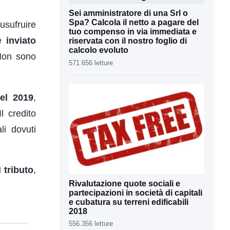
Sei amministratore di una Srl o
Spa? Calcola il netto a pagare del
usufruire
tuo compenso in via immediata e
re
inviato
riservata con il nostro foglio di
calcolo evoluto
Non sono
571.656 letture
del 2019
,
l credito
li dovuti
 tributo
,
Rivalutazione quote sociali e
partecipazioni in società di capitali
e cubatura su terreni edificabili
2018
556.356 letture