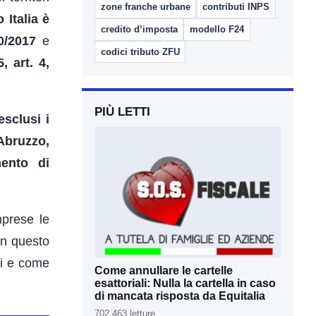
zone franche urbane
contributi INPS
Italia è
credito d’imposta
modello F24
0/2017
e
codici tributo ZFU
, art. 4,
PIÙ LETTI
esclusi i
Abruzzo,
mento di
mprese le
In questo
ti e come
Come annullare le cartelle
esattoriali: Nulla la cartella in caso
di mancata risposta da Equitalia
702.463 letture