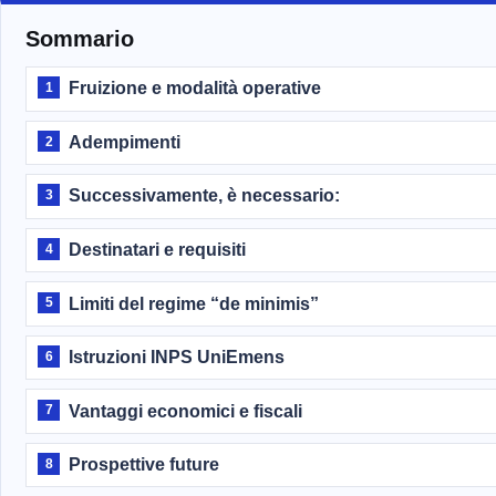
Sommario
Fruizione e modalità operative
1
Adempimenti
2
Successivamente, è necessario:
3
Destinatari e requisiti
4
Limiti del regime “de minimis”
5
Istruzioni INPS UniEmens
6
Vantaggi economici e fiscali
7
Prospettive future
8