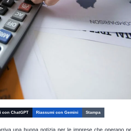
i con ChatGPT
Riassumi con Gemini
Stampa
arriva una buona notizia per le imprese che operano nei 