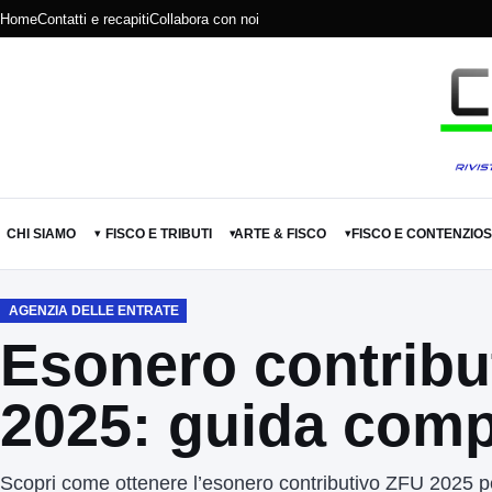
Home
Contatti e recapiti
Collabora con noi
CHI SIAMO
FISCO E TRIBUTI
ARTE & FISCO
FISCO E CONTENZIO
▾
▾
▾
AGENZIA DELLE ENTRATE
Esonero contribu
2025: guida comple
Scopri come ottenere l’esonero contributivo ZFU 2025 per 