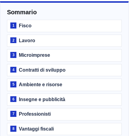
Sommario
Fisco
1
Lavoro
2
Microimprese
3
Contratti di sviluppo
4
Ambiente e risorse
5
Insegne e pubblicità
6
Professionisti
7
Vantaggi fiscali
8