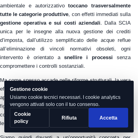
ambientale e autorizzativo
toccano trasversalmente
tutte le categorie produttive
, con effetti immediati sulla
gestione operativa e sui costi aziendali
. Dalla SCIA
unica per le insegne alla nuova gestione dei crediti
d’imposta, dall’utilizzo semplificato delle acque reflue
all’eliminazione di vincoli normativi obsoleti, ogni
intervento è orientato a
snellire i processi
senza
compromettere i controlli sostanziali.
Ma come spesso accade nelle riforme strutturali, la vera
efficacia di queste misure dipenderà da come verranno
Gestione cookie
Usiamo cookie tecnici necessari. I cookie analytics
applicate nella pratica. Ed è qui che entra in gioco la
vengono attivati solo con il tuo consenso.
figura del professionista, chiamato a interpretare
Cookie
correttamente le novità, assistere le imprese e trasferire
Rifiuta
Accetta
policy
le semplificazioni nel quotidiano aziendale.
Siamo quindi davanti a un’opportunità concreta per