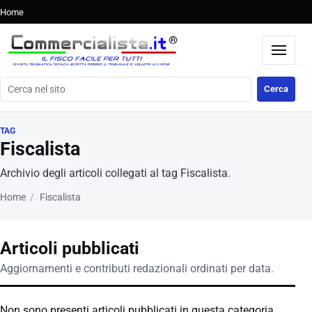
Home
Cerca nel sito
Cerca
TAG
Fiscalista
Archivio degli articoli collegati al tag Fiscalista.
Home
Fiscalista
Articoli pubblicati
Aggiornamenti e contributi redazionali ordinati per data.
Non sono presenti articoli pubblicati in questa categoria.