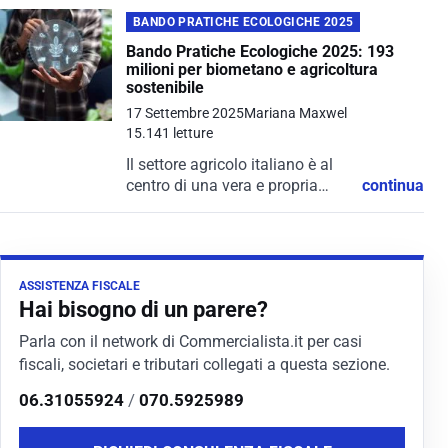
BANDO PRATICHE ECOLOGICHE 2025
Bando Pratiche Ecologiche 2025: 193
milioni per biometano e agricoltura
sostenibile
17 Settembre 2025
Mariana Maxwel
15.141 letture
Il settore agricolo italiano è al
centro di una vera e propria
continua
rivoluzione verde. Il Bando
pratiche ecologiche, con
scadenza per la presentazione
delle domande fissata al 26
ASSISTENZA FISCALE
settembre, rappresenta...
Hai bisogno di un parere?
Parla con il network di Commercialista.it per casi
fiscali, societari e tributari collegati a questa sezione.
06.31055924
/
070.5925989