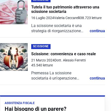
Tutela il tuo patrimonio attraverso una
scissione societaria
16 Luglio 2024
Valeria Ceccarelli
38.723 letture
La scissione societaria è una
strategia di riorganizzazione
continua
aziendale che consente di
tutelare il patrimonio,
redistribuendo le attività e le
SCISSIONE
passività di una società in due o
Scissione: convenienza e caso reale
più entità separate....
21 Marzo 2024
Dott. Alessio Ferretti
45.540 letture
Premessa La scissione
societaria è un'operazione
continua
straordinaria che comporta la
divisione del patrimonio di una
società e il suo trasferimento a
una o più società beneficiarie.
ASSISTENZA FISCALE
Questo processo può essere...
Hai bisogno di un parere?